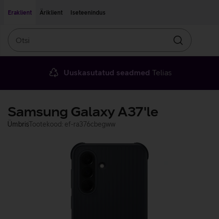
Liigu edasi põhisisu juurde
Ligipääsetavus
Eraklient
Äriklient
Iseteenindus
Otsi
Otsin
Uuskasutatud seadmed
Telias
Samsung Galaxy A37'le
Ümbris
Tootekood: ef-ra376cbegww