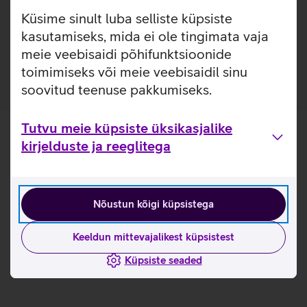
vastavatest ümbristest, on Samsung suutnud luua
Küsime sinult luba selliste küpsiste
telefonile kaitse, mis on võimalikult õhuke ja käepärane
ning ei kaota telefoni disaini suure robustse ümbrise sisse
kasutamiseks, mida ei ole tingimata vaja
ära.
meie veebisaidi põhifunktsioonide
toimimiseks või meie veebisaidil sinu
soovitud teenuse pakkumiseks.
Tutvu meie küpsiste üksikasjalike
kirjelduste ja reeglitega
Nõustun kõigi küpsistega
Keeldun mittevajalikest küpsistest
Küpsiste seaded