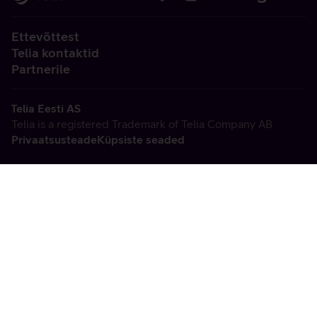
Ettevõttest
Telia kontaktid
Partnerile
Telia Eesti AS
Telia is a registered Trademark of Telia Company AB
Privaatsusteade
Küpsiste seaded