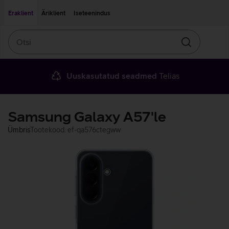
Liigu edasi põhisisu juurde
Ligipääsetavus
Eraklient
Äriklient
Iseteenindus
Otsi
Otsin
Uuskasutatud seadmed
Telias
Samsung Galaxy A57'le
Ümbris
Tootekood: ef-qa576ctegww