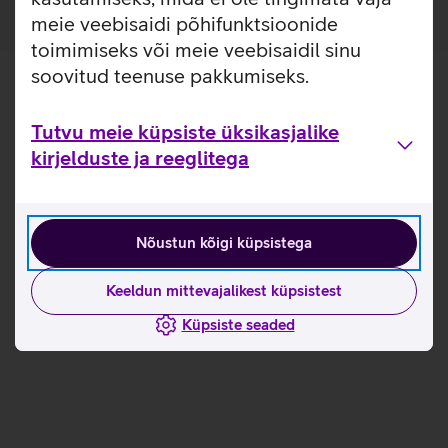
meie veebisaidi põhifunktsioonide
toimimiseks või meie veebisaidil sinu
soovitud teenuse pakkumiseks.
Tutvu meie küpsiste üksikasjalike
kirjelduste ja reeglitega
Nõustun kõigi küpsistega
Keeldun mittevajalikest küpsistest
Küpsiste seaded