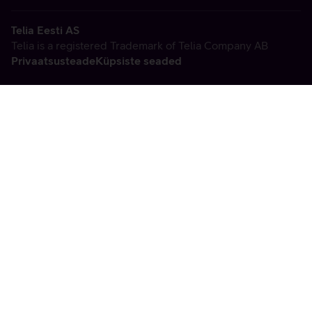
Telia Eesti AS
Telia is a registered Trademark of Telia Company AB
Privaatsusteade
Küpsiste seaded
Vabandame, tekkis
tehniline viga