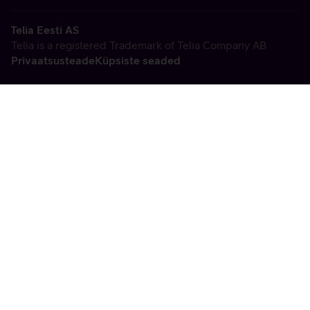
Telia Eesti AS
Telia is a registered Trademark of Telia Company AB
Privaatsusteade
Küpsiste seaded
Vabandame, tekkis
tehniline viga