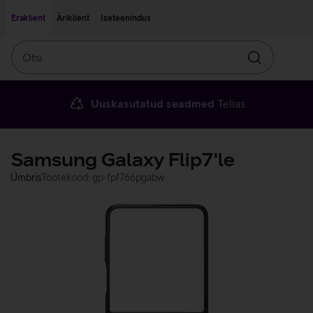
Liigu edasi põhisisu juurde
Ligipääsetavus
Eraklient
Äriklient
Iseteenindus
Otsi
Otsin
Uuskasutatud seadmed
Telias
Samsung Galaxy Flip7'le
Ümbris
Tootekood: gp-fpf766pgabw