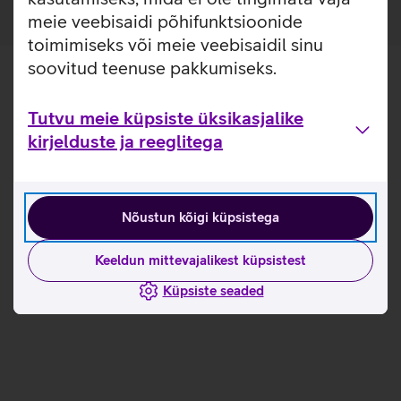
meie veebisaidi põhifunktsioonide
toimimiseks või meie veebisaidil sinu
soovitud teenuse pakkumiseks.
Tutvu meie küpsiste üksikasjalike
kirjelduste ja reeglitega
Nõustun kõigi küpsistega
Keeldun mittevajalikest küpsistest
Küpsiste seaded