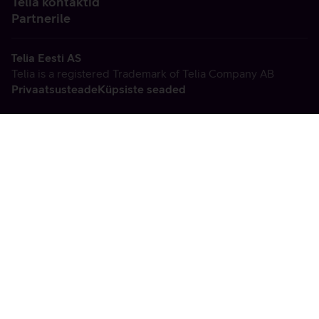
Telia kontaktid
Partnerile
Telia Eesti AS
Telia is a registered Trademark of Telia Company AB
Privaatsusteade
Küpsiste seaded
Vabandame, tekkis