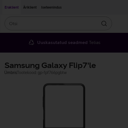
Liigu edasi põhisisu juurde
Ligipääsetavus
Eraklient
Äriklient
Iseteenindus
Otsi
Otsin
Uuskasutatud seadmed
Telias
Samsung Galaxy Flip7'le
Ümbris
Tootekood: gp-fpf766pgbtw