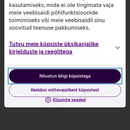
kasutamiseks, mida ei ole tingimata vaja
meie veebisaidi põhifunktsioonide
toimimiseks või meie veebisaidil sinu
soovitud teenuse pakkumiseks.
Tutvu meie küpsiste üksikasjalike
kirjelduste ja reeglitega
Nõustun kõigi küpsistega
Keeldun mittevajalikest küpsistest
Küpsiste seaded