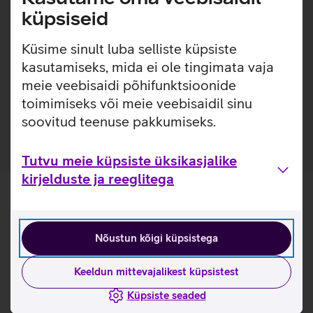
lisakaitsekihi. Nii on tagatud telefoni kindel haare ja kaitse
küpsiseid
kriimustuste eest, ilma et ümbrist liialt telefoni ümber
tunneksid. Lisaks on ümbrise sisse ehitatud Qi toega
Küsime sinult luba selliste küpsiste
magnetrõngas, tänu millele kinnituvad Qi magnettoega (või
kasutamiseks, mida ei ole tingimata vaja
MagSafe) lisatarvikud sinna tugevalt ja lihtsalt.
meie veebisaidi põhifunktsioonide
Kõigest 0,95 mm paksune ümbris sisseehitatud Qi
toimimiseks või meie veebisaidil sinu
magnetiga.
soovitud teenuse pakkumiseks.
Tutvu meie küpsiste üksikasjalike
kirjelduste ja reeglitega
Nõustun kõigi küpsistega
Keeldun mittevajalikest küpsistest
Küpsiste seaded