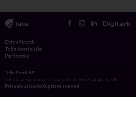
Ettevõttest
Telia kontaktid
Partnerile
Telia Eesti AS
Telia is a registered Trademark of Telia Company AB
Privaatsusteade
Küpsiste seaded