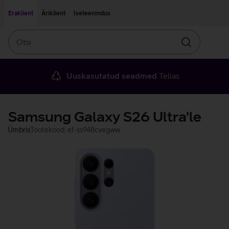
Liigu edasi põhisisu juurde
Ligipääsetavus
Eraklient
Äriklient
Iseteenindus
Otsi
Otsin
Uuskasutatud seadmed
Telias
Samsung Galaxy S26 Ultra'le
Ümbris
Tootekood: ef-ss948cvegww