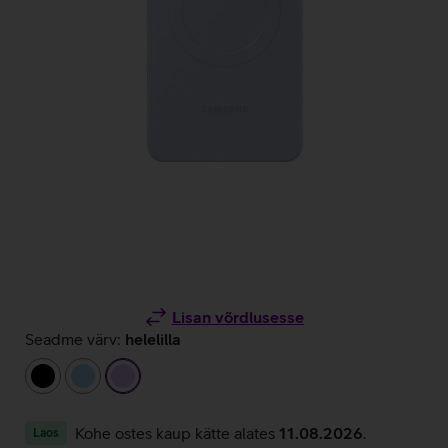
Lisan võrdlusesse
Seadme värv:
helelilla
must
helesinine
helelilla
Kohe ostes kaup kätte alates
11.08.2026
.
Laos