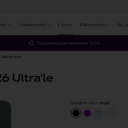
rnet
Lisateenused
E-pood
Pakkumised
Abi j
Uuskasutatud seadmed
Telias
Ultra'le must
 Ultra'le
Seadme värv:
must
must
lilla
helesinine
valge