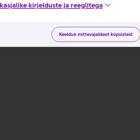
asjalike kirjelduste ja reeglitega
Keeldun mittevajalikest küpsistest