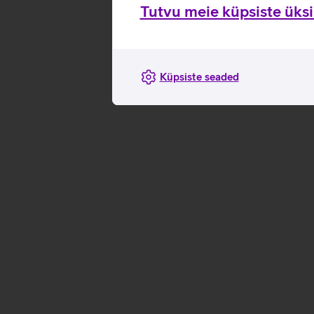
Tutvu meie küpsiste üksik
Küpsiste seaded