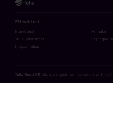
Ettevõttest
Ettevõttest
Hinnakiri
Telia ühiskonnas
Lepingud ja
Karjäär Telias
Telia Eesti AS
Telia is a registered Trademark of Telia