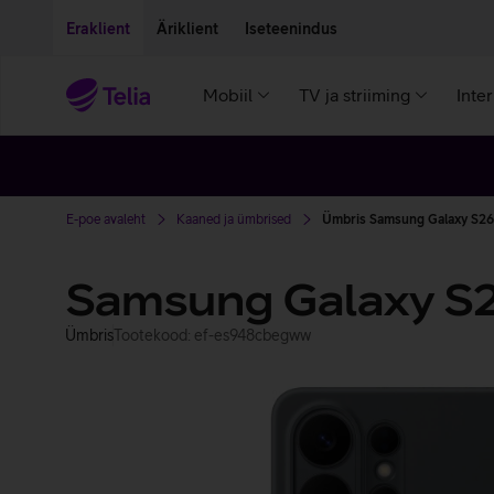
Liigu edasi põhisisu juurde
Ligipääsetavus
Eraklient
Äriklient
Iseteenindus
Mobiil
TV ja striiming
Inte
E-poe avaleht
Kaaned ja ümbrised
Ümbris Samsung Galaxy S26 
Samsung Galaxy S26
Ümbris
Tootekood: ef-es948cbegww