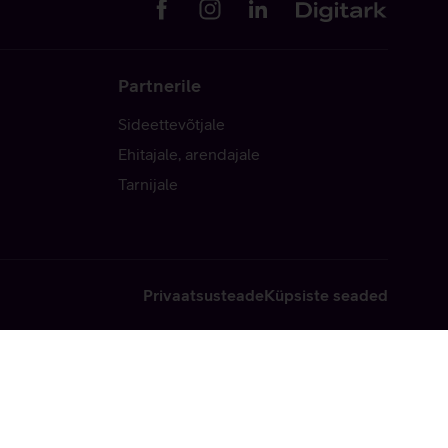
Partnerile
Sideettevõtjale
Ehitajale, arendajale
Tarnijale
Privaatsusteade
Küpsiste seaded