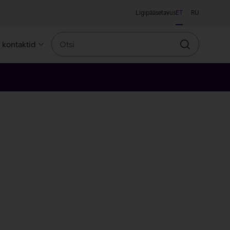
Ligipääsetavus
ET
RU
Otsi
a kontaktid
Otsin