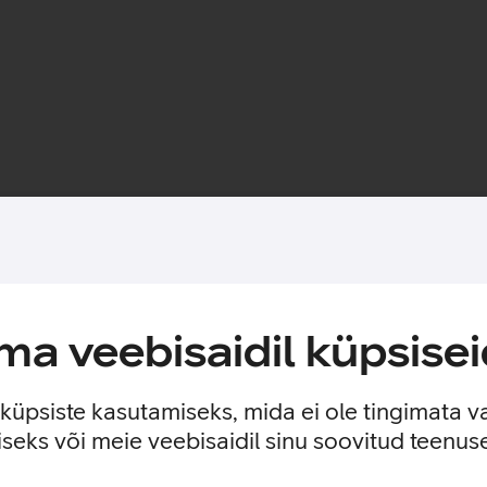
Toote saadavus
tsekihi jättes nähtavale seadme disaini ning sobitudes ideaalselt
a veebisaidil küpsisei
rise sisse ehitatud Qi toega magnetrõngas, tänu millele kinnitu
e küpsiste kasutamiseks, mida ei ole tingimata v
seks või meie veebisaidil sinu soovitud teenu