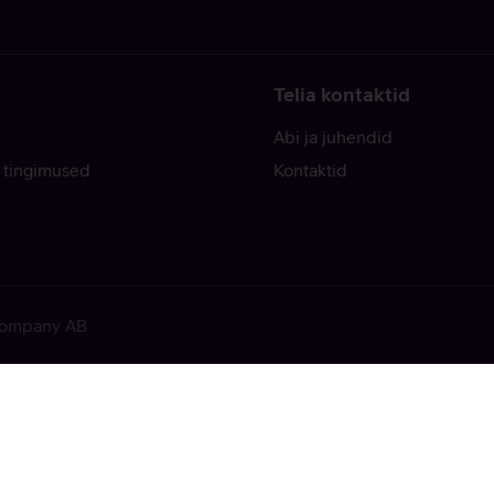
Telia kontaktid
Abi ja juhendid
 tingimused
Kontaktid
 Company AB