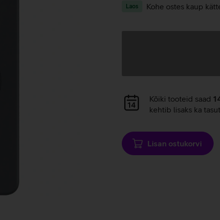
Kohe ostes kaup kätt
Laos
Andmete
laadimine
Andmete
Kõiki tooteid saad
1
laadimine
kehtib lisaks ka tasu
Lisan ostukorvi