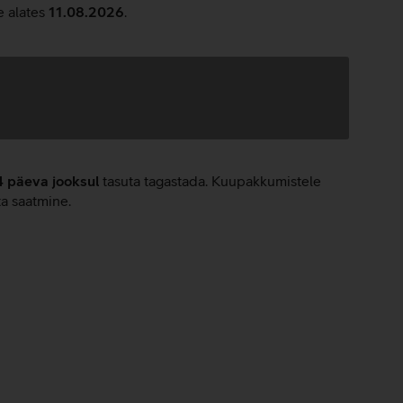
e alates
11.08.2026
.
4 päeva jooksul
tasuta tagastada. Kuupakkumistele
ta saatmine.