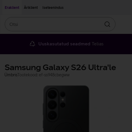
Liigu edasi põhisisu juurde
Ligipääsetavus
Eraklient
Äriklient
Iseteenindus
Otsi
Otsin
Uuskasutatud seadmed
Telias
Samsung Galaxy S26 Ultra'le
Ümbris
Tootekood: ef-ss948cbegww