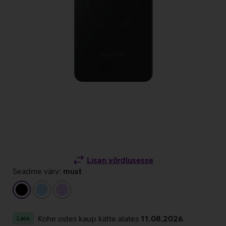
Lisan võrdlusesse
Seadme värv:
must
must
helesinine
helelilla
Kohe ostes kaup kätte alates
11.08.2026
.
Laos