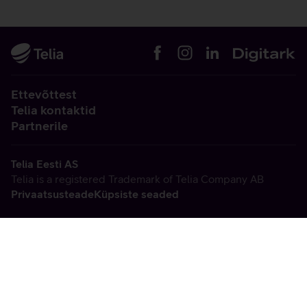
Ettevõttest
Telia kontaktid
Partnerile
Telia Eesti AS
Telia is a registered Trademark of Telia Company AB
Privaatsusteade
Küpsiste seaded