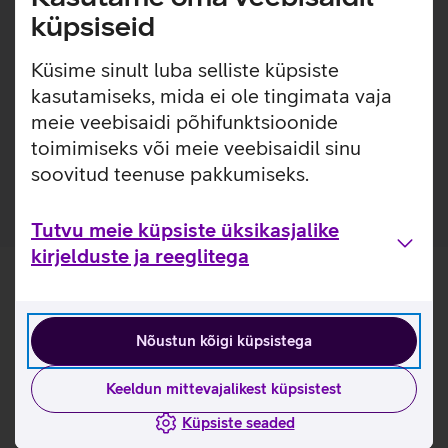
lisakaitsekihi. Nii on tagatud telefoni kindel haare ja kaitse
küpsiseid
kriimustuste eest, ilma et ümbrist liialt telefoni ümber
tunneksid. Lisaks on ümbrise sisse ehitatud Qi toega
Küsime sinult luba selliste küpsiste
magnetrõngas, tänu millele kinnituvad Qi magnettoega (või
kasutamiseks, mida ei ole tingimata vaja
MagSafe) lisatarvikud sinna tugevalt ja lihtsalt.
meie veebisaidi põhifunktsioonide
Kõigest 0,95 mm paksune ümbris sisseehitatud Qi
toimimiseks või meie veebisaidil sinu
magnetiga.
soovitud teenuse pakkumiseks.
Tutvu meie küpsiste üksikasjalike
kirjelduste ja reeglitega
Nõustun kõigi küpsistega
Keeldun mittevajalikest küpsistest
Küpsiste seaded