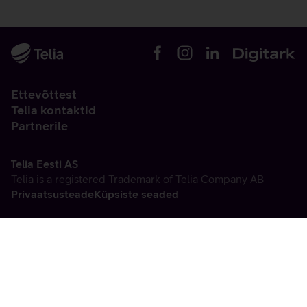
Ettevõttest
Telia kontaktid
Partnerile
Telia Eesti AS
Telia is a registered Trademark of Telia Company AB
Privaatsusteade
Küpsiste seaded