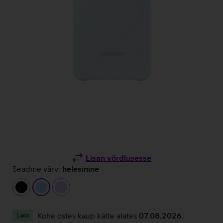
Lisan võrdlusesse
Seadme värv:
helesinine
must
helesinine
helelilla
Kohe ostes kaup kätte alates
07.08.2026
.
Laos