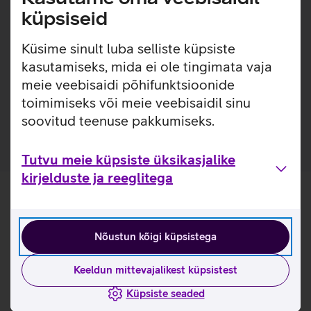
lisakaitsekihi. Nii on tagatud telefoni kindel haare ja kaitse
küpsiseid
kriimustuste eest, ilma et ümbrist liialt telefoni ümber
tunneksid. Lisaks on ümbrise sisse ehitatud Qi toega
Küsime sinult luba selliste küpsiste
magnetrõngas, tänu millele kinnituvad Qi magnettoega (või
kasutamiseks, mida ei ole tingimata vaja
MagSafe) lisatarvikud sinna tugevalt ja lihtsalt.
meie veebisaidi põhifunktsioonide
Kõigest 0,95 mm paksune ümbris sisseehitatud Qi
toimimiseks või meie veebisaidil sinu
magnetiga.
soovitud teenuse pakkumiseks.
Tutvu meie küpsiste üksikasjalike
kirjelduste ja reeglitega
Nõustun kõigi küpsistega
Keeldun mittevajalikest küpsistest
Küpsiste seaded