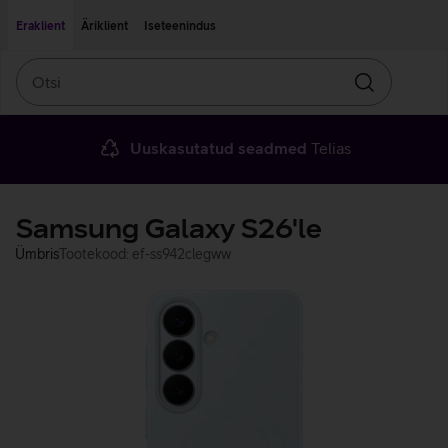
Liigu edasi põhisisu juurde
Ligipääsetavus
Eraklient
Äriklient
Iseteenindus
Otsi
Otsin
Uuskasutatud seadmed
Telias
Samsung Galaxy S26'le
Ümbris
Tootekood: ef-ss942clegww