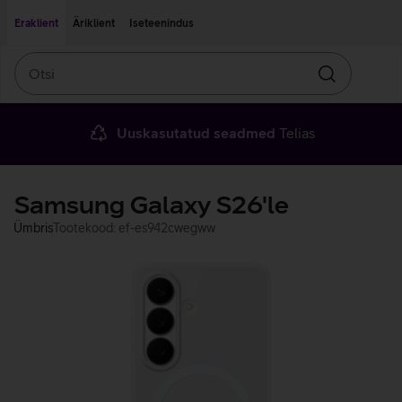
Liigu edasi põhisisu juurde
Ligipääsetavus
Eraklient
Äriklient
Iseteenindus
Otsi
Otsin
Uuskasutatud seadmed
Telias
Samsung Galaxy S26'le
Ümbris
Tootekood: ef-es942cwegww