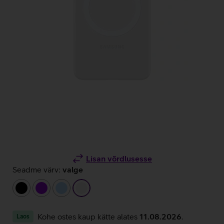
Lisan võrdlusesse
Seadme värv:
valge
must
lilla
helesinine
valge
Kohe ostes kaup kätte alates
11.08.2026
.
Laos