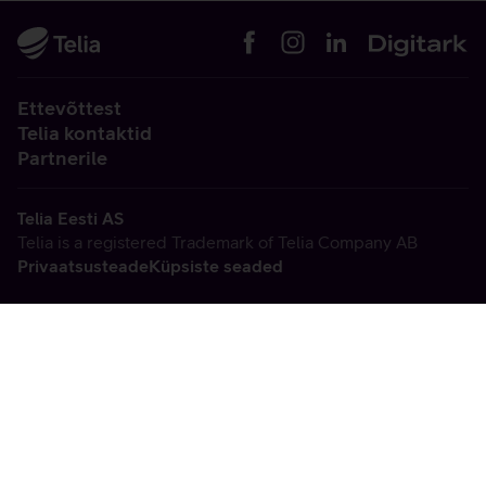
Ettevõttest
Telia kontaktid
Partnerile
Telia Eesti AS
Telia is a registered Trademark of Telia Company AB
Privaatsusteade
Küpsiste seaded