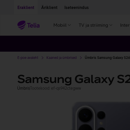
Liigu edasi põhisisu juurde
Ligipääsetavus
Eraklient
Äriklient
Iseteenindus
Mobiil
TV ja striiming
Inte
E-poe avaleht
Kaaned ja ümbrised
Ümbris Samsung Galaxy S26'
Samsung Galaxy S2
Ümbris
Tootekood: ef-qs942ctegww