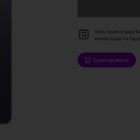
Andmete
laadimine
Andmete
Kõiki tooteid saad
1
laadimine
kehtib lisaks ka tasu
Lisan ostukorvi