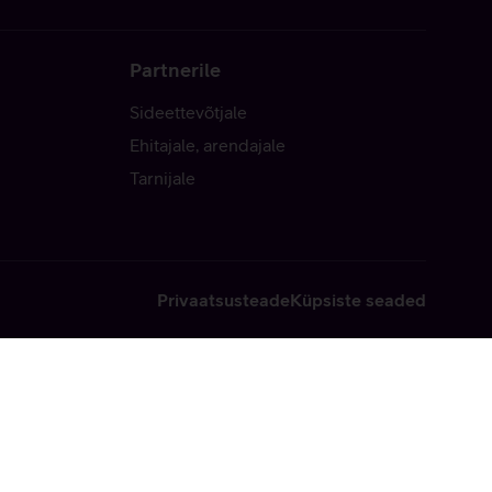
Partnerile
Sideettevõtjale
Ehitajale, arendajale
Tarnijale
Privaatsusteade
Küpsiste seaded