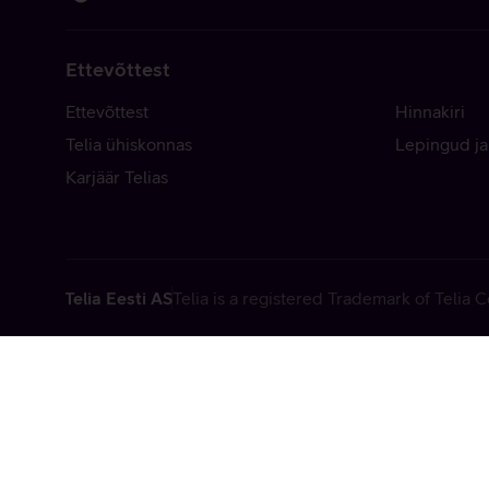
Ettevõttest
Ettevõttest
Hinnakiri
Telia ühiskonnas
Lepingud ja
Karjäär Telias
Telia Eesti AS
Telia is a registered Trademark of Telia