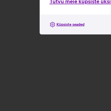
Tutvu meie küpsiste üksik
Küpsiste seaded