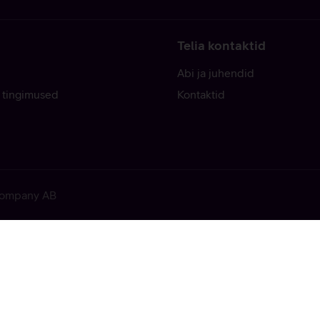
Telia kontaktid
Abi ja juhendid
 tingimused
Kontaktid
 Company AB