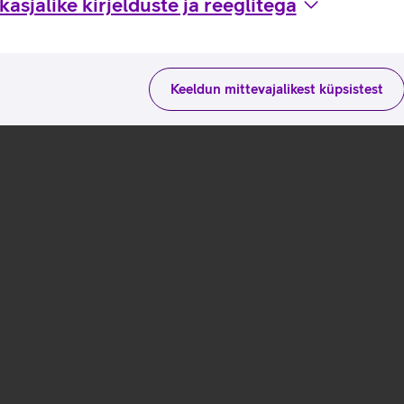
asjalike kirjelduste ja reeglitega
Keeldun mittevajalikest küpsistest