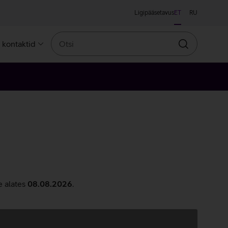
Ligipääsetavus
ET
RU
Otsi
a kontaktid
Otsin
e alates
08.08.2026
.