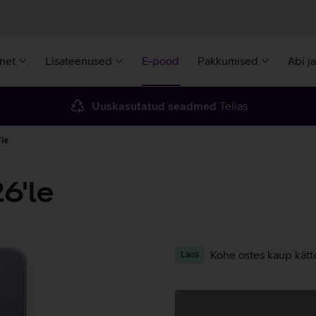
rnet
Lisateenused
E-pood
Pakkumised
Abi j
Uuskasutatud seadmed
Telias
le
6'le
Kohe ostes kaup kätt
Laos