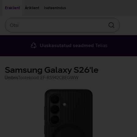
Liigu edasi põhisisu juurde
Ligipääsetavus
Eraklient
Äriklient
Iseteenindus
Otsi
Otsin
Uuskasutatud seadmed
Telias
Samsung Galaxy S26'le
Ümbris
Tootekood: EF-RS942CBEGWW