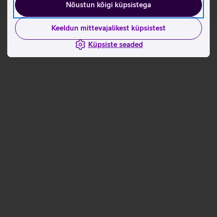
Nõustun kõigi küpsistega
Keeldun mittevajalikest küpsistest
Küpsiste seaded