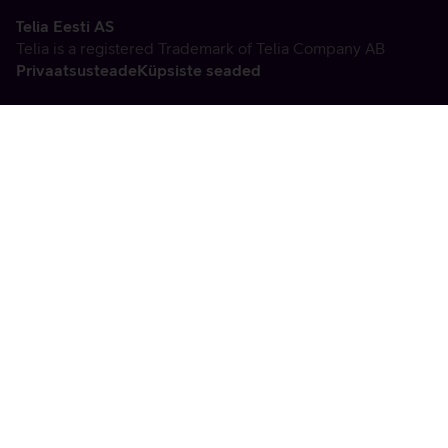
Telia Eesti AS
Telia is a registered Trademark of Telia Company AB
Privaatsusteade
Küpsiste seaded
Vabandame, tekkis
tehniline viga