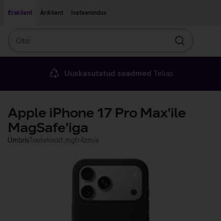
Liigu edasi põhisisu juurde
Ligipääsetavus
Eraklient
Äriklient
Iseteenindus
Otsi
Otsin
Uuskasutatud seadmed
Telias
Apple iPhone 17 Pro Max'ile
MagSafe'iga
Ümbris
Tootekood: mgfr4zm/a