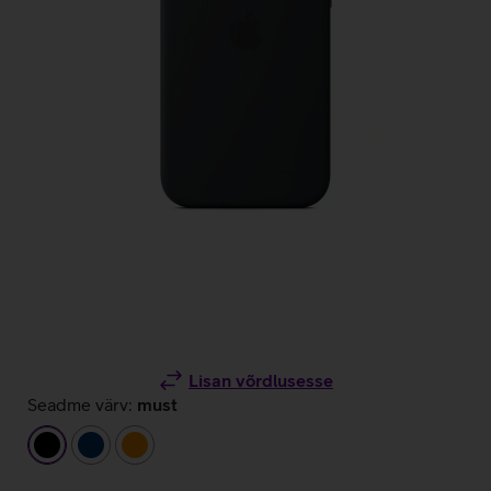
Lisan võrdlusesse
Seadme värv:
must
must
tumesinine
oranž