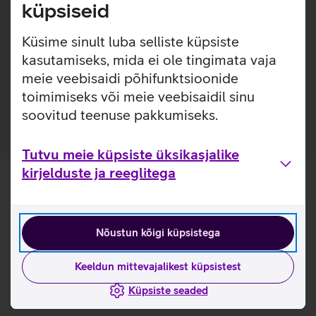
eest ideaalselt sobiva ümbrisega. Selle määrdumiskindel
küpsiseid
silikoon ja mikrokiudvooder pakub vastupidavat kaitset.
Ümbris on loodud telefoni järgi, et see ei häiriks
Küsime sinult luba selliste küpsiste
laadimisfunktsioone, heli selgust ega signaali tugevust.
kasutamiseks, mida ei ole tingimata vaja
meie veebisaidi põhifunktsioonide
Ümbrises on kasutatud vähemalt 40% ulatuses
töödeldud materjale.
toimimiseks või meie veebisaidil sinu
soovitud teenuse pakkumiseks.
Tutvu meie küpsiste üksikasjalike
kirjelduste ja reeglitega
Nõustun kõigi küpsistega
Keeldun mittevajalikest küpsistest
Küpsiste seaded