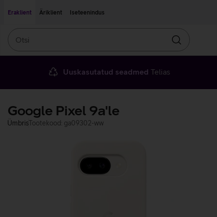
Liigu edasi põhisisu juurde
Ligipääsetavus
Eraklient
Äriklient
Iseteenindus
Otsi
Otsin
Uuskasutatud seadmed
Telias
Google Pixel 9a'le
Ümbris
Tootekood: ga09302-ww