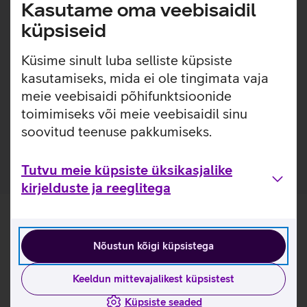
Lisainfo
Kasutame oma veebisaidil
Õhuke, kerge ja lihtsasti kinnitatav ümbris, millel on
sisseehitatud MagSafe magnetid, mis muudavad ümbrise
küpsiseid
kinnitamise ja eemaldamise väga lihtsaks. Ümbrisega on
võimalik kasutada Qi või MagSafe juhtmevaba laadimist
Küsime sinult luba selliste küpsiste
ilma seda eemaldamata. Lisaks saab ümbrise tagaküljele
kasutamiseks, mida ei ole tingimata vaja
mugavalt kinnitada ka rahatasku. Ümbris on mikrofiiber
meie veebisaidi põhifunktsioonide
sisuga, tagamaks telefonile kaitse mikrokriimustuste eest
toimimiseks või meie veebisaidil sinu
juhuks, kui tolm ja mustus satuvad telefoni ja ümbrise
soovitud teenuse pakkumiseks.
vahele.
Tutvu meie küpsiste üksikasjalike
kirjelduste ja reeglitega
Nõustun kõigi küpsistega
Keeldun mittevajalikest küpsistest
Küpsiste seaded