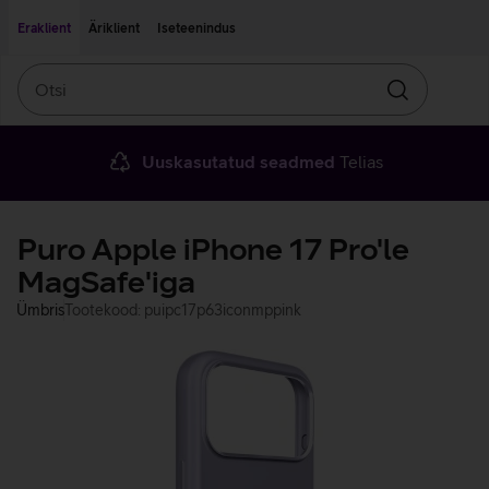
Liigu edasi põhisisu juurde
Ligipääsetavus
Eraklient
Äriklient
Iseteenindus
Otsi
Otsin
Uuskasutatud seadmed
Telias
Puro Apple iPhone 17 Pro'le
MagSafe'iga
Ümbris
Tootekood: puipc17p63iconmppink