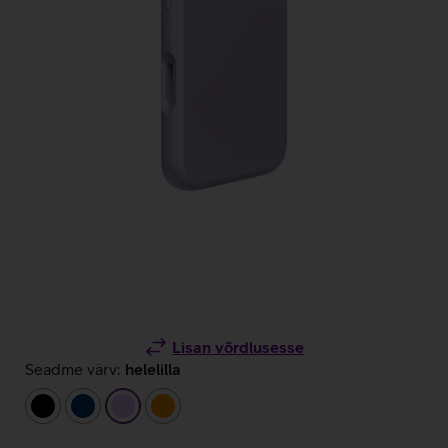
Lisan võrdlusesse
Seadme värv:
helelilla
must
tumesinine
helelilla
oranž