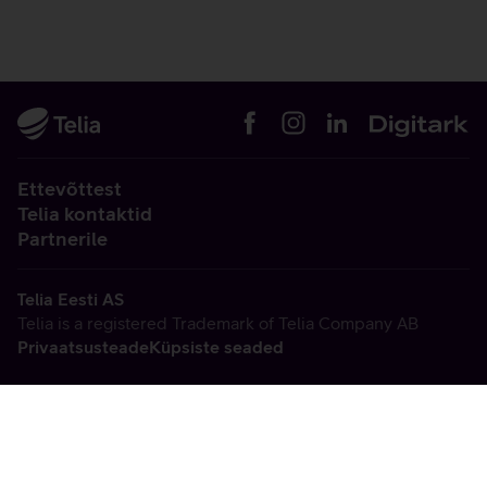
Ettevõttest
Telia kontaktid
Partnerile
Telia Eesti AS
Telia is a registered Trademark of Telia Company AB
Privaatsusteade
Küpsiste seaded