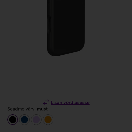
Lisan võrdlusesse
Seadme värv:
must
must
tumesinine
helelilla
oranž