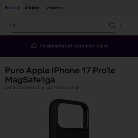
Liigu edasi põhisisu juurde
Ligipääsetavus
Eraklient
Äriklient
Iseteenindus
Otsi
Otsin
Uuskasutatud seadmed
Telias
Puro Apple iPhone 17 Pro'le
MagSafe'iga
Ümbris
Tootekood: puipc17p63iconmpblk