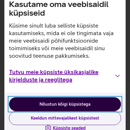
Lisainfo
Kasutame oma veebisaidil
Õhuke, kerge ja lihtsasti kinnitatav ümbris, millel on
sisseehitatud MagSafe magnetid, mis muudavad ümbrise
küpsiseid
kinnitamise ja eemaldamise väga lihtsaks. Ümbrisega on
võimalik kasutada Qi või MagSafe juhtmevaba laadimist
Küsime sinult luba selliste küpsiste
ilma seda eemaldamata. Lisaks saab ümbrise tagaküljele
kasutamiseks, mida ei ole tingimata vaja
mugavalt kinnitada ka rahatasku. Ümbris on mikrofiiber
meie veebisaidi põhifunktsioonide
sisuga, tagamaks telefonile kaitse mikrokriimustuste eest
toimimiseks või meie veebisaidil sinu
juhuks, kui tolm ja mustus satuvad telefoni ja ümbrise
soovitud teenuse pakkumiseks.
vahele.
Tutvu meie küpsiste üksikasjalike
kirjelduste ja reeglitega
Nõustun kõigi küpsistega
Keeldun mittevajalikest küpsistest
Küpsiste seaded