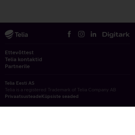
Ettevõttest
Telia kontaktid
Partnerile
Telia Eesti AS
Telia is a registered Trademark of Telia Company AB
Privaatsusteade
Küpsiste seaded