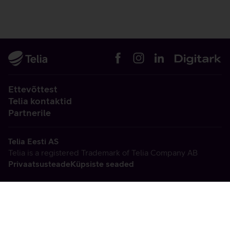
Ettevõttest
Telia kontaktid
Partnerile
Telia Eesti AS
Telia is a registered Trademark of Telia Company AB
Privaatsusteade
Küpsiste seaded