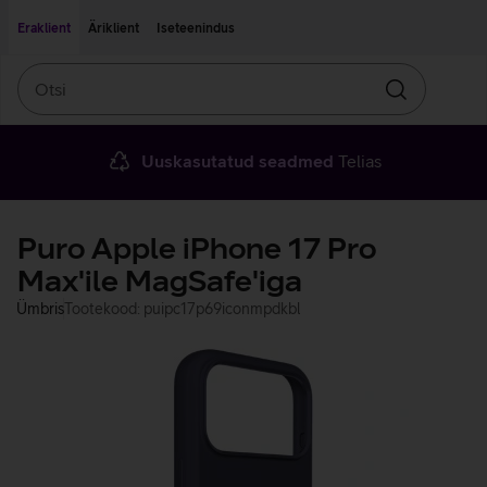
Liigu edasi põhisisu juurde
Ligipääsetavus
Eraklient
Äriklient
Iseteenindus
Otsi
Otsin
Uuskasutatud seadmed
Telias
Puro Apple iPhone 17 Pro
Max'ile MagSafe'iga
Ümbris
Tootekood: puipc17p69iconmpdkbl