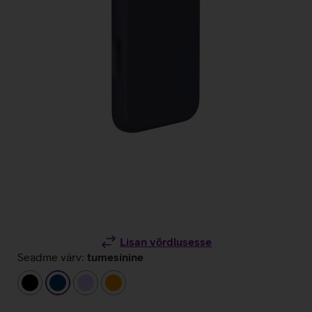
Lisan võrdlusesse
Seadme värv:
tumesinine
must
tumesinine
helelilla
oranž