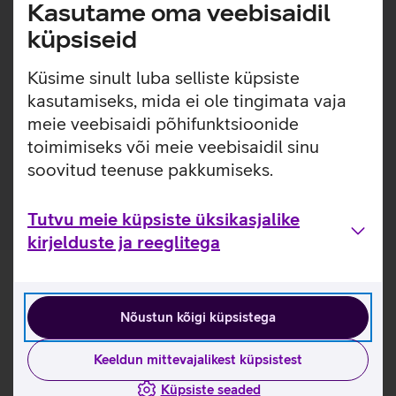
Lisainfo
Kasutame oma veebisaidil
Õhuke, kerge ja lihtsasti kinnitatav ümbris, millel on
sisseehitatud MagSafe magnetid, mis muudavad ümbrise
küpsiseid
kinnitamise ja eemaldamise väga lihtsaks. Ümbrisega on
võimalik kasutada Qi või MagSafe juhtmevaba laadimist
Küsime sinult luba selliste küpsiste
ilma seda eemaldamata. Lisaks saab ümbrise tagaküljele
kasutamiseks, mida ei ole tingimata vaja
mugavalt kinnitada ka rahatasku. Ümbris on mikrofiiber
meie veebisaidi põhifunktsioonide
sisuga, tagamaks telefonile kaitse mikrokriimustuste eest
toimimiseks või meie veebisaidil sinu
juhuks, kui tolm ja mustus satuvad telefoni ja ümbrise
soovitud teenuse pakkumiseks.
vahele.
Tutvu meie küpsiste üksikasjalike
kirjelduste ja reeglitega
Nõustun kõigi küpsistega
Keeldun mittevajalikest küpsistest
Küpsiste seaded