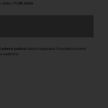
e alates
11.08.2026
.
4 päeva jooksul
tasuta tagastada. Kuupakkumistele
ta saatmine.