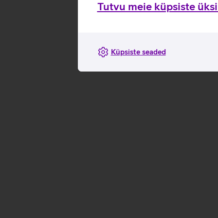
Tutvu meie küpsiste üksik
Küpsiste seaded