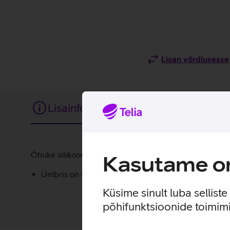
Lisan võrdlusesse
Lisainfo
Tehnilised andmed
Lisainfo
Õhuke silikoonümbris annab sinu uuele telefonile lisakai
Kasutame om
Ümbris on valmistatud 33% taaskasutatud materjalid
Küsime sinult luba sellist
põhifunktsioonide toimimi