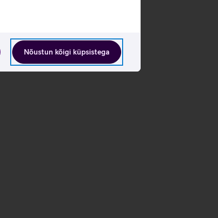
Nõustun kõigi küpsistega