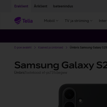
Liigu edasi põhisisu juurde
Ligipääsetavus
Eraklient
Äriklient
Iseteenindus
Mobiil
TV ja striiming
Inte
E-poe avaleht
Kaaned ja ümbrised
Ümbris Samsung Galaxy S25 
Samsung Galaxy S2
Ümbris
Tootekood: ef-ps731cbegww