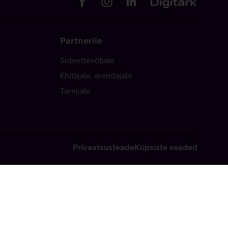
Partnerile
Sideettevõtjale
Ehitajale, arendajale
Tarnijale
Privaatsusteade
Küpsiste seaded