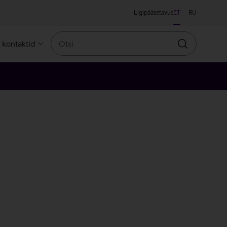
Ligipääsetavus
ET
RU
Otsi
a kontaktid
Otsin