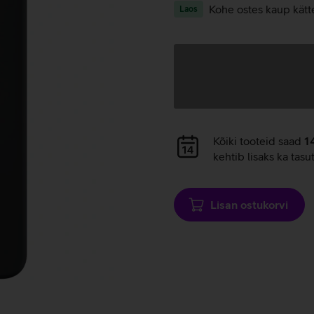
Kohe ostes kaup kätt
Laos
Andmete
laadimine
Andmete
Kõiki tooteid saad
1
laadimine
kehtib lisaks ka tasu
Lisan ostukorvi