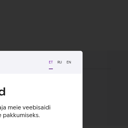
ET
RU
EN
kindel haare ja kaitse kriimustuste eest.
d
aja meie veebisaidi
se pakkumiseks.