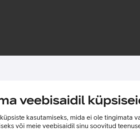
Toote saadavus
tsekihi jättes nähtavale seadme disaini. Nii on tagatud telefoni 
a veebisaidil küpsisei
est.
e küpsiste kasutamiseks, mida ei ole tingimata v
seks või meie veebisaidil sinu soovitud teenu