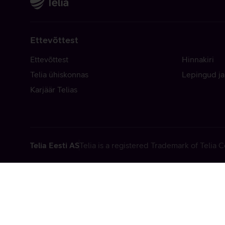
Ettevõttest
Ettevõttest
Hinnakiri
Telia ühiskonnas
Lepingud ja
Karjäär Telias
Telia Eesti AS
Telia is a registered Trademark of Telia