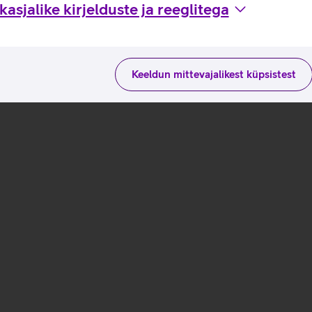
asjalike kirjelduste ja reeglitega
Keeldun mittevajalikest küpsistest