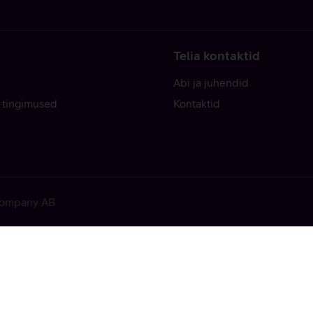
Telia kontaktid
Abi ja juhendid
 tingimused
Kontaktid
 Company AB