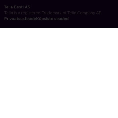
Telia Eesti AS
Telia is a registered Trademark of Telia Company AB
Privaatsusteade
Küpsiste seaded
Vabandame, tekkis
tehniline viga