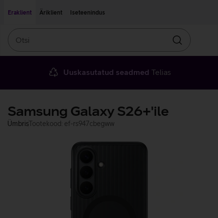
Liigu edasi põhisisu juurde
Ligipääsetavus
Eraklient
Äriklient
Iseteenindus
Otsi
Otsin
Uuskasutatud seadmed
Telias
Samsung Galaxy S26+'ile
Ümbris
Tootekood: ef-rs947cbegww