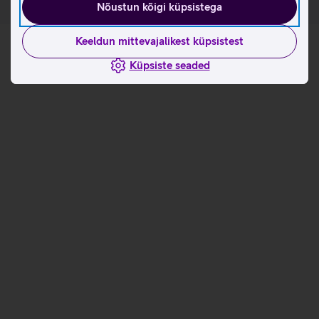
Nõustun kõigi küpsistega
Keeldun mittevajalikest küpsistest
Küpsiste seaded