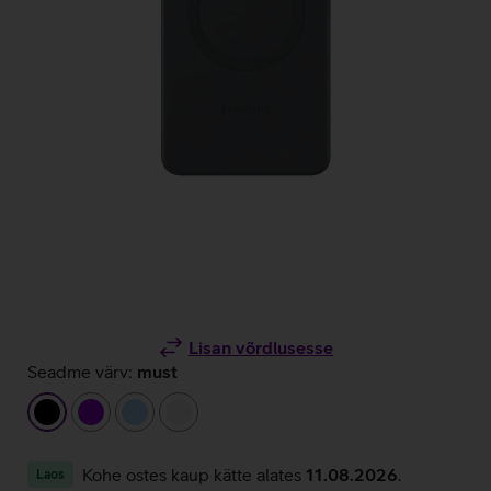
Lisan võrdlusesse
Seadme värv:
must
must
lilla
helesinine
valge
Kohe ostes kaup kätte alates
11.08.2026
.
Laos