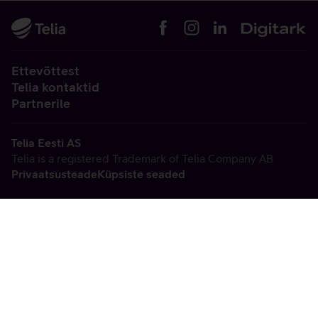
Ettevõttest
Telia kontaktid
Partnerile
Telia Eesti AS
Telia is a registered Trademark of Telia Company AB
Privaatsusteade
Küpsiste seaded