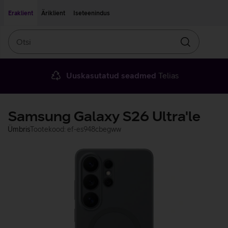
Liigu edasi põhisisu juurde
Ligipääsetavus
Eraklient
Äriklient
Iseteenindus
Otsi
Otsin
Uuskasutatud seadmed
Telias
Samsung Galaxy S26 Ultra'le
Ümbris
Tootekood: ef-es948cbegww