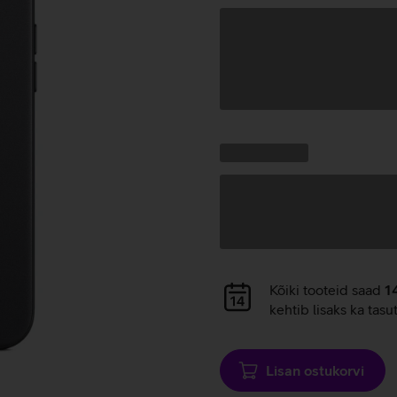
Andmete
laadimine
Kampaania
Andmete
pakkumised:
laadimine
Andmete
Kõiki tooteid saad
1
laadimine
kehtib lisaks ka tasu
Lisan ostukorvi