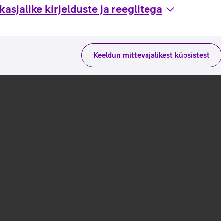
asjalike kirjelduste ja reeglitega
Keeldun mittevajalikest küpsistest