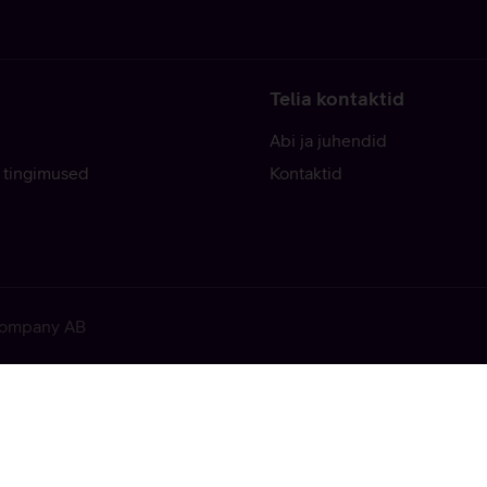
Telia kontaktid
Abi ja juhendid
 tingimused
Kontaktid
 Company AB