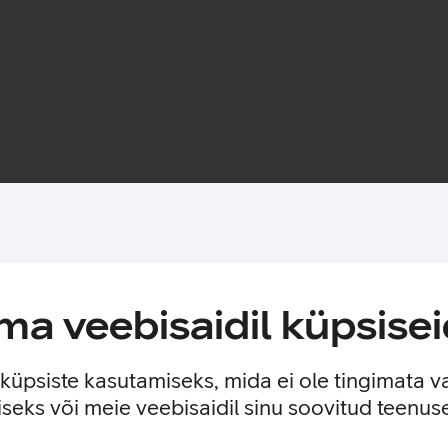
Toote saadavus
vad käsikäes.
a veebisaidil küpsisei
MagSafe magnetid, mis muudavad ümbrise kinnitamise ja eemalda
 ilma seda eemaldamata. Lisaks saab ümbrise tagaküljele mugava
e küpsiste kasutamiseks, mida ei ole tingimata v
seks või meie veebisaidil sinu soovitud teenu