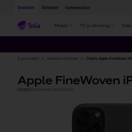
Liigu edasi põhisisu juurde
Ligipääsetavus
Eraklient
Äriklient
Iseteenindus
Mobiil
TV ja striiming
Inte
E-poe avaleht
Kaaned ja ümbrised
Ümbris Apple FineWoven iPh
Apple FineWoven iP
Ümbris
Tootekood: mt423zm/a