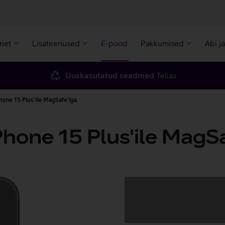
rnet
Lisateenused
E-pood
Pakkumised
Abi j
Uuskasutatud seadmed
Telias
one 15 Plus'ile MagSafe'iga
hone 15 Plus'ile MagSa