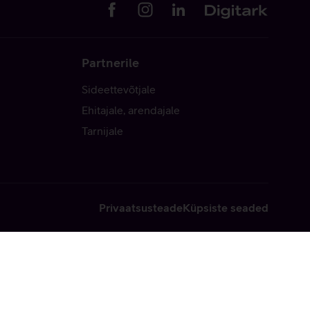
Partnerile
Sideettevõtjale
Ehitajale, arendajale
Tarnijale
Privaatsusteade
Küpsiste seaded