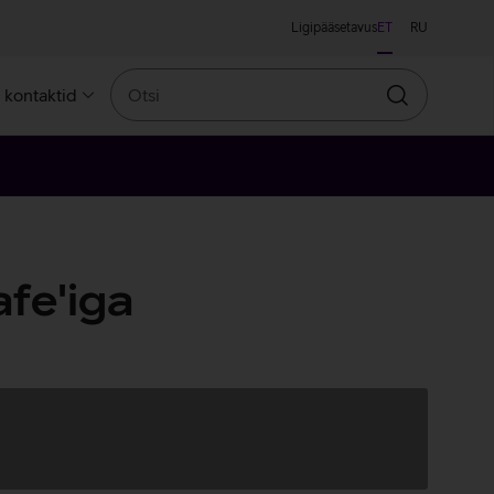
Ligipääsetavus
ET
RU
Otsi
a kontaktid
Otsin
fe'iga