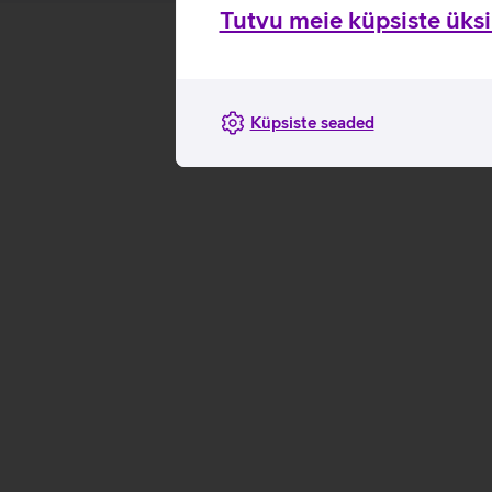
Tutvu meie küpsiste üksik
Küpsiste seaded