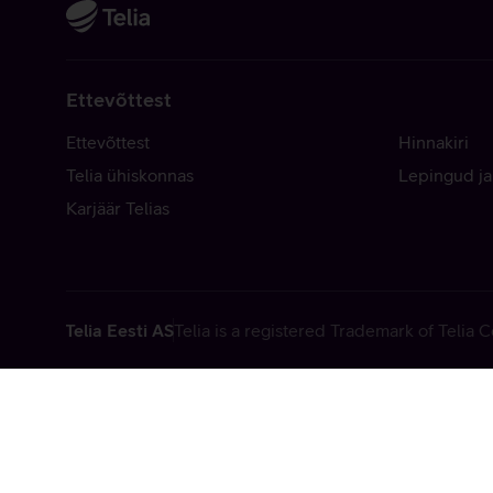
Ettevõttest
Ettevõttest
Hinnakiri
Telia ühiskonnas
Lepingud ja
Karjäär Telias
Telia Eesti AS
Telia is a registered Trademark of Telia