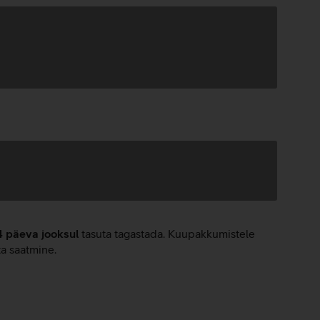
4 päeva jooksul
tasuta tagastada. Kuupakkumistele
ta saatmine.