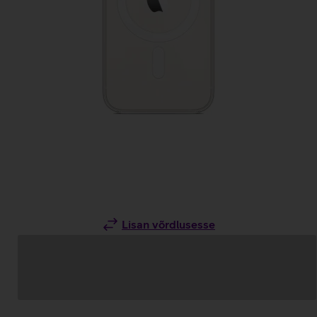
Lisan võrdlusesse
Andmete