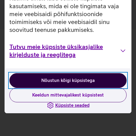
mugavalt kinnitada ka rahatasku.
kasutamiseks, mida ei ole tingimata vaja
meie veebisaidi põhifunktsioonide
toimimiseks või meie veebisaidil sinu
soovitud teenuse pakkumiseks.
Tutvu meie küpsiste üksikasjalike
kirjelduste ja reeglitega
Nõustun kõigi küpsistega
Keeldun mittevajalikest küpsistest
Küpsiste seaded