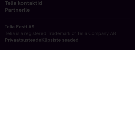
Telia kontaktid
Partnerile
Telia Eesti AS
Telia is a registered Trademark of Telia Company AB
Privaatsusteade
Küpsiste seaded
Vabandame, tekkis