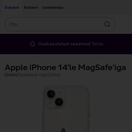
Liigu edasi põhisisu juurde
Ligipääsetavus
Eraklient
Äriklient
Iseteenindus
Otsi
Otsin
Uuskasutatud seadmed
Telias
Apple iPhone 14'le MagSafe'iga
Ümbris
Tootekood: mpu13zm/a