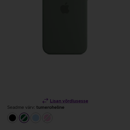
Lisan võrdlusesse
Seadme värv:
tumeroheline
must
tumeroheline
helesinine
heleroosa