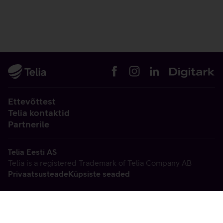
Ettevõttest
Telia kontaktid
Partnerile
Telia Eesti AS
Telia is a registered Trademark of Telia Company AB
Privaatsusteade
Küpsiste seaded