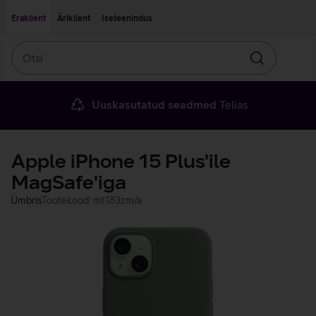
Liigu edasi põhisisu juurde
Ligipääsetavus
Eraklient
Äriklient
Iseteenindus
Otsi
Otsin
Uuskasutatud seadmed
Telias
Apple iPhone 15 Plus'ile
MagSafe'iga
Ümbris
Tootekood: mt183zm/a