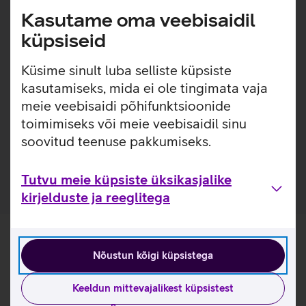
Lisainfo
Kasutame oma veebisaidil
käsikäes.
küpsiseid
Pehme välispinnaga, lihtsasti kinnitatav silikoonümbris,
millel on sisseehitatud MagSafe magnetid, mis muudavad
Küsime sinult luba selliste küpsiste
ümbrise kinnitamise ja eemaldamise väga lihtsaks.
kasutamiseks, mida ei ole tingimata vaja
Ümbrise seespool on pehme mikrokiust vooder, mis tagab
meie veebisaidi põhifunktsioonide
telefonile veelgi suurema kaitse. Ümbrisega on võimalik
kasutada Qi või MagSafe juhtmevaba laadimist ilma seda
toimimiseks või meie veebisaidil sinu
eemaldamata. Lisaks saab ümbrise tagaküljele mugavalt
soovitud teenuse pakkumiseks.
kinnitada ka rahatasku.
Tutvu meie küpsiste üksikasjalike
kirjelduste ja reeglitega
Nõustun kõigi küpsistega
Keeldun mittevajalikest küpsistest