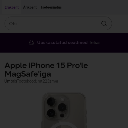
Liigu edasi põhisisu juurde
Ligipääsetavus
Eraklient
Äriklient
Iseteenindus
Otsi
Otsin
Uuskasutatud seadmed
Telias
Apple iPhone 15 Pro'le
MagSafe'iga
Ümbris
Tootekood: mt223zm/a