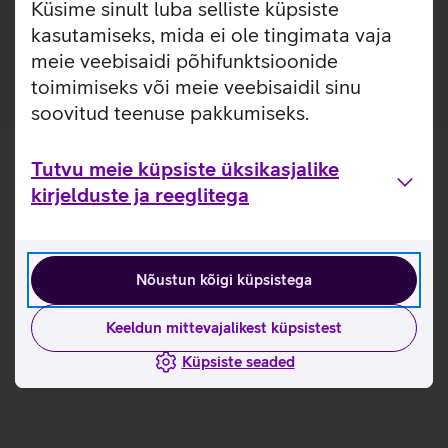
Küsime sinult luba selliste küpsiste
ilma seda eemaldamata. Lisaks saab ümbrise tagaküljele
kasutamiseks, mida ei ole tingimata vaja
mugavalt kinnitada ka rahatasku.
meie veebisaidi põhifunktsioonide
toimimiseks või meie veebisaidil sinu
soovitud teenuse pakkumiseks.
Tutvu meie küpsiste üksikasjalike
kirjelduste ja reeglitega
Nõustun kõigi küpsistega
Keeldun mittevajalikest küpsistest
Küpsiste seaded