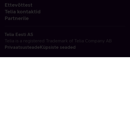
Ettevõttest
Telia kontaktid
Partnerile
Telia Eesti AS
Telia is a registered Trademark of Telia Company AB
Privaatsusteade
Küpsiste seaded