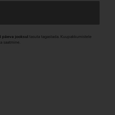
4 päeva jooksul
tasuta tagastada. Kuupakkumistele
ta saatmine.