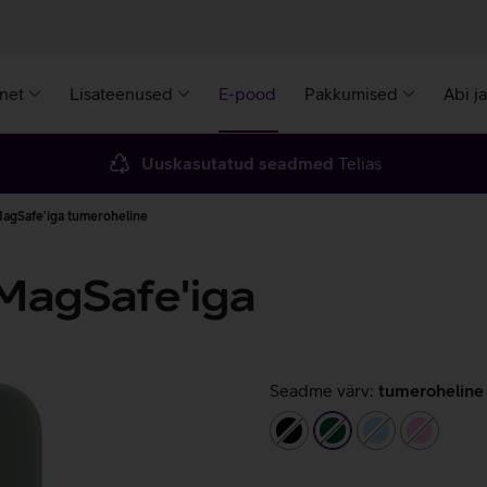
rnet
Lisateenused
E-pood
Pakkumised
Abi j
Uuskasutatud seadmed
Telias
MagSafe'iga tumeroheline
 MagSafe'iga
Seadme värv:
tumeroheline
must
tumeroheline
helesinine
heleroo