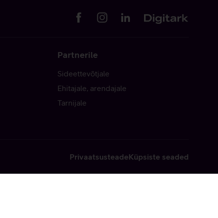
Partnerile
Sideettevõtjale
Ehitajale, arendajale
Tarnijale
Privaatsusteade
Küpsiste seaded