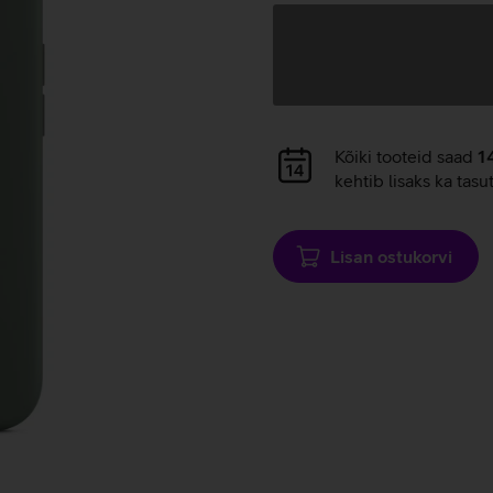
Andmete
laadimine
Andmete
Kõiki tooteid saad
1
laadimine
kehtib lisaks ka tasu
Lisan ostukorvi