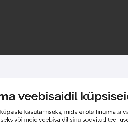
Toote saadavus
vad käsikäes.
a veebisaidil küpsisei
s, millel on sisseehitatud MagSafe magnetid, mis muudavad ümbr
nile veelgi suurema kaitse. Ümbrisega on võimalik kasutada Qi
 kinnitada ka rahatasku.
e küpsiste kasutamiseks, mida ei ole tingimata v
seks või meie veebisaidil sinu soovitud teenu