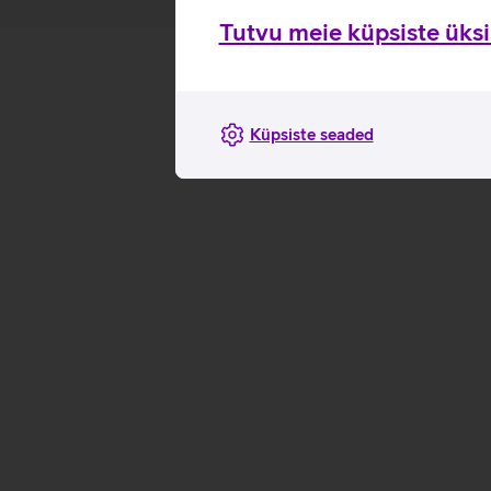
Tutvu meie küpsiste üksik
Küpsiste seaded