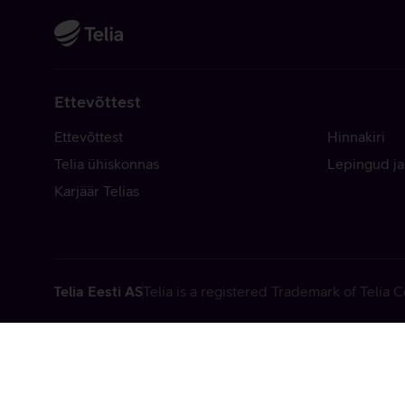
Ettevõttest
Ettevõttest
Hinnakiri
Telia ühiskonnas
Lepingud ja
Karjäär Telias
Telia Eesti AS
Telia is a registered Trademark of Telia