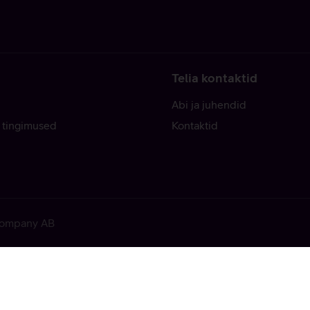
Telia kontaktid
Abi ja juhendid
 tingimused
Kontaktid
 Company AB