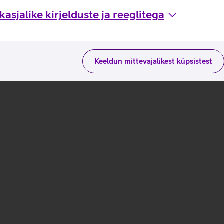
asjalike kirjelduste ja reeglitega
Keeldun mittevajalikest küpsistest