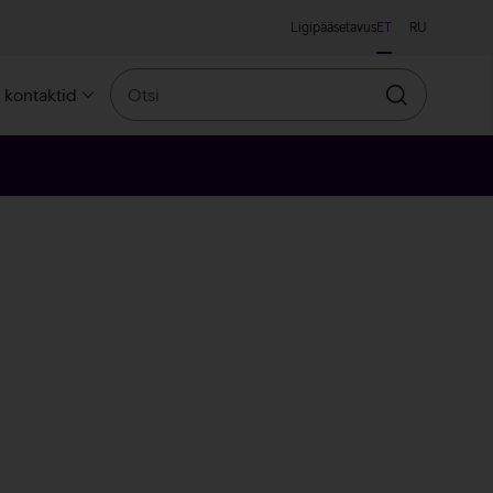
Ligipääsetavus
ET
RU
Otsi
a kontaktid
Otsin
sa