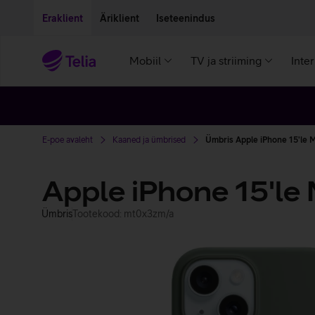
Liigu edasi põhisisu juurde
Ligipääsetavus
Eraklient
Äriklient
Iseteenindus
Mobiil
TV ja striiming
Inte
E-poe avaleht
Kaaned ja ümbrised
Ümbris Apple iPhone 15'le 
Apple iPhone 15'le
Ümbris
Tootekood: mt0x3zm/a