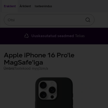
Liigu edasi põhisisu juurde
Ligipääsetavus
Eraklient
Äriklient
Iseteenindus
Otsi
Otsin
Uuskasutatud seadmed
Telias
Apple iPhone 16 Pro'le
MagSafe'iga
Ümbris
Tootekood: myyj3zm/a