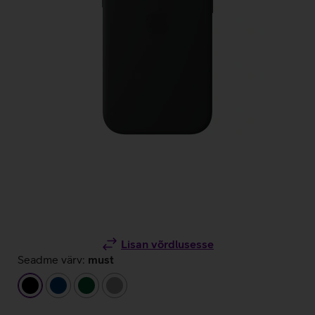
Lisan võrdlusesse
Seadme värv:
must
must
tumesinine
tumeroheline
hall