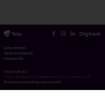
Ettevõttest
Telia kontaktid
Partnerile
Telia Eesti AS
Telia is a registered Trademark of Telia Company AB
Privaatsusteade
Küpsiste seaded