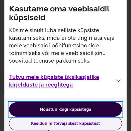
Lisainfo
Kasutame oma veebisaidil
käsikäes.
küpsiseid
Pehme välispinnaga, lihtsasti kinnitatav silikoonümbris,
millel on sisseehitatud MagSafe magnetid, mis muudavad
Küsime sinult luba selliste küpsiste
ümbrise kinnitamise ja eemaldamise väga lihtsaks.
kasutamiseks, mida ei ole tingimata vaja
Ümbrise seespool on pehme mikrokiust vooder, mis tagab
meie veebisaidi põhifunktsioonide
telefonile veelgi suurema kaitse. Ümbrisega on võimalik
kasutada Qi või MagSafe juhtmevaba laadimist ilma seda
toimimiseks või meie veebisaidil sinu
eemaldamata. Lisaks saab ümbrise tagaküljele mugavalt
soovitud teenuse pakkumiseks.
kinnitada ka rahatasku.
Tutvu meie küpsiste üksikasjalike
kirjelduste ja reeglitega
Nõustun kõigi küpsistega
Keeldun mittevajalikest küpsistest