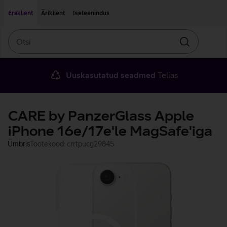
Liigu edasi põhisisu juurde
Ligipääsetavus
Eraklient
Äriklient
Iseteenindus
Otsi
Otsin
Uuskasutatud seadmed
Telias
CARE by PanzerGlass Apple
iPhone 16e/17e'le MagSafe'iga
Ümbris
Tootekood: crrtpucg29845