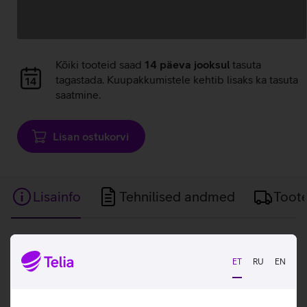
Andmete
laadimine
Andmete
Kõiki tooteid saad
14 päeva jooksul
tasuta
laadimine
tagastada. Kuupakkumistele kehtib lisaks ka tasuta
saatmine.
Lisan ostukorvi
Lisainfo
Tehnilised andmed
Toot
Lisainfo
CARE by PanzerGlass õhuke ja tugev termoplast ümbris
ET
RU
EN
kaitseb sinu telefoni jättes samal ajal nähtavale seadme
disaini ja värvuse. Ümbrisele on sisseehitatud MagSafe
magnetid, mis muudavad ümbrise kinnitamise ja