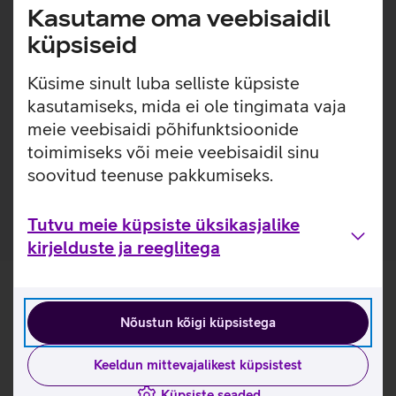
eemaldamise väga lihtsaks. Ümbrisega on võimalik
Kasutame oma veebisaidil
kasutada Qi või MagSafe juhtmevaba laadimist ilma seda
küpsiseid
eemaldamata. Lisaks saab ümbrise tagaküljele mugavalt
kinnitada ka rahatasku.
Küsime sinult luba selliste küpsiste
Ümbris, mis ei muuda värvi ega muutu kollaseks. 1-
kasutamiseks, mida ei ole tingimata vaja
aastane garantii tootja poolt.
meie veebisaidi põhifunktsioonide
Kuna antud telefoni mudel ei sisalda MagSafe'i, siis
toimimiseks või meie veebisaidil sinu
MagSafe tarvikute kasutamiseks on vaja ümbrist, kuhu
soovitud teenuse pakkumiseks.
on sisse ehitatud MagSafe.
Tutvu meie küpsiste üksikasjalike
kirjelduste ja reeglitega
Nõustun kõigi küpsistega
Keeldun mittevajalikest küpsistest
Küpsiste seaded