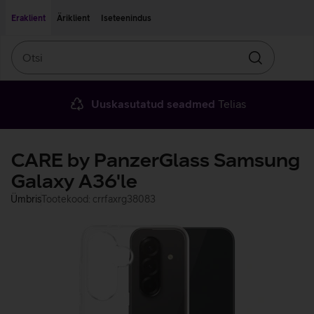
Liigu edasi põhisisu juurde
Ligipääsetavus
Eraklient
Äriklient
Iseteenindus
Otsi
Otsin
Uuskasutatud seadmed
Telias
CARE by PanzerGlass Samsung
Galaxy A36'le
Ümbris
Tootekood: crrfaxrg38083