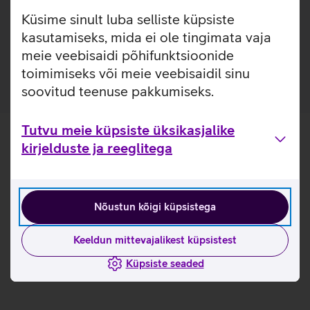
laadijatega.
Küsime sinult luba selliste küpsiste
Ümbris on valmistatud 100% taaskasutatud
kasutamiseks, mida ei ole tingimata vaja
materjalidest.
meie veebisaidi põhifunktsioonide
toimimiseks või meie veebisaidil sinu
soovitud teenuse pakkumiseks.
Tutvu meie küpsiste üksikasjalike
kirjelduste ja reeglitega
Nõustun kõigi küpsistega
Keeldun mittevajalikest küpsistest
Küpsiste seaded