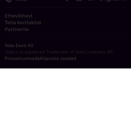
Ettevõttest
Telia kontaktid
Partnerile
Telia Eesti AS
Telia is a registered Trademark of Telia Company AB
Privaatsusteade
Küpsiste seaded