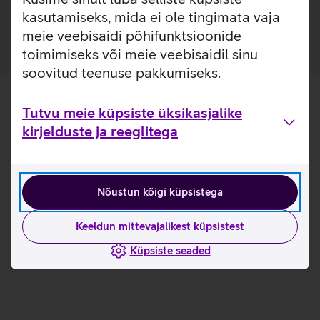
laadijatega.
kasutamiseks, mida ei ole tingimata vaja
meie veebisaidi põhifunktsioonide
toimimiseks või meie veebisaidil sinu
soovitud teenuse pakkumiseks.
Tutvu meie küpsiste üksikasjalike
kirjelduste ja reeglitega
Nõustun kõigi küpsistega
Keeldun mittevajalikest küpsistest
Küpsiste seaded