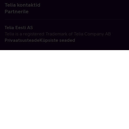
Telia kontaktid
Partnerile
Telia Eesti AS
Telia is a registered Trademark of Telia Company AB
Privaatsusteade
Küpsiste seaded
Vabandame, tekkis