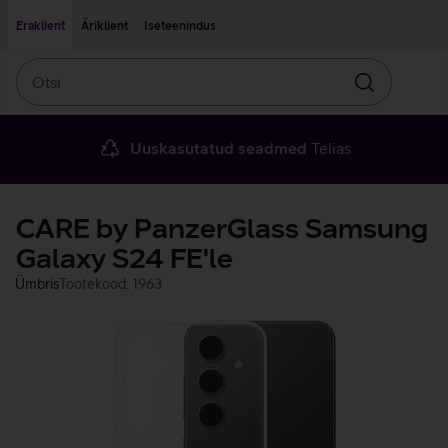
Liigu edasi põhisisu juurde
Ligipääsetavus
Eraklient
Äriklient
Iseteenindus
Otsi
Otsin
Uuskasutatud seadmed
Telias
CARE by PanzerGlass Samsung
Galaxy S24 FE'le
Ümbris
Tootekood: 1963