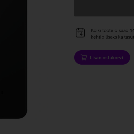
Andmete
laadimine
Andmete
Kõiki tooteid saad
1
laadimine
kehtib lisaks ka tasu
Lisan ostukorvi