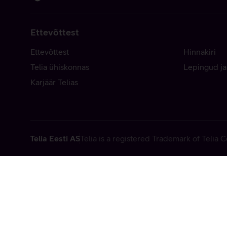
Ettevõttest
Ettevõttest
Hinnakiri
Telia ühiskonnas
Lepingud ja
Karjäär Telias
Telia Eesti AS
Telia is a registered Trademark of Telia