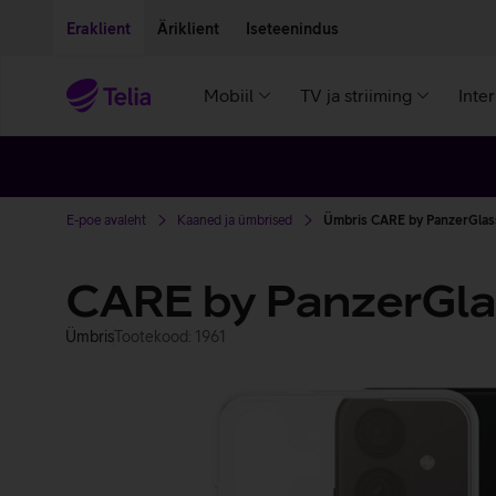
Liigu edasi põhisisu juurde
Ligipääsetavus
Eraklient
Äriklient
Iseteenindus
Mobiil
TV ja striiming
Inte
E-poe avaleht
Kaaned ja ümbrised
Ümbris CARE by PanzerGlass
CARE by PanzerGla
Ümbris
Tootekood: 1961