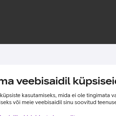
Toote saadavus
a veebisaidil küpsisei
lse kaitse sinu telefonile. Ümbris sobitub ideaalselt ümber tel
tega.
e küpsiste kasutamiseks, mida ei ole tingimata v
seks või meie veebisaidil sinu soovitud teenu