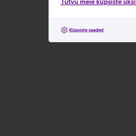
Tutvu meie küpsiste üksik
Küpsiste seaded