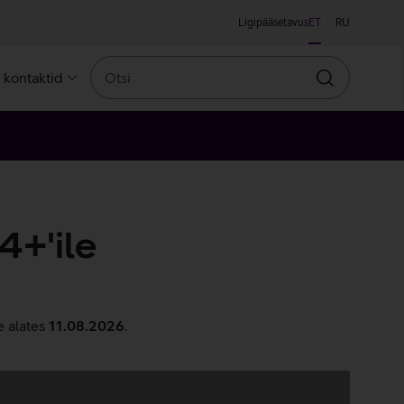
Ligipääsetavus
ET
RU
Otsi
a kontaktid
Otsin
+'ile
e alates
11.08.2026
.