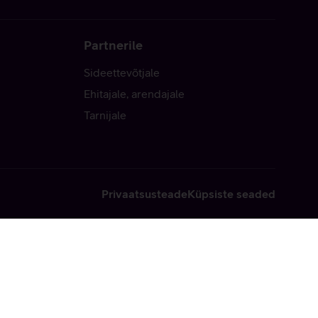
Partnerile
Sideettevõtjale
Ehitajale, arendajale
Tarnijale
Privaatsusteade
Küpsiste seaded