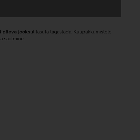
4 päeva jooksul
tasuta tagastada. Kuupakkumistele
ta saatmine.