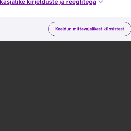
asjalike kirjelduste ja reeglitega
Keeldun mittevajalikest küpsistest