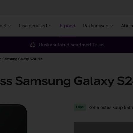
rnet
Lisateenused
E-pood
Pakkumised
Abi j
Uuskasutatud seadmed
Telias
 Samsung Galaxy S24+'ile
ss Samsung Galaxy S24
Kohe ostes kaup kätt
Laos