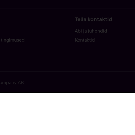
Telia kontaktid
Abi ja juhendid
 tingimused
Kontaktid
 Company AB