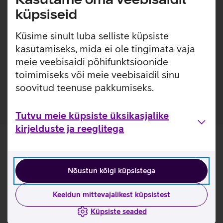
lihtsaks. Ümbrisega on võimalik kasutada Qi juhtmevaba
küpsiseid
laadimist ilma seda eemaldamata. Lisaks saab ümbrise
tagaküljele mugavalt kinnitada ka rahatasku.
Küsime sinult luba selliste küpsiste
Ümbris, mis ei muuda värvi ega muutu kollaseks. 1-
kasutamiseks, mida ei ole tingimata vaja
aastane garantii tootja poolt.
meie veebisaidi põhifunktsioonide
Ümbris on valmistatud 100% taaskasutatud
toimimiseks või meie veebisaidil sinu
materjalidest.
soovitud teenuse pakkumiseks.
Tutvu meie küpsiste üksikasjalike
kirjelduste ja reeglitega
Nõustun kõigi küpsistega
Keeldun mittevajalikest küpsistest
Küpsiste seaded