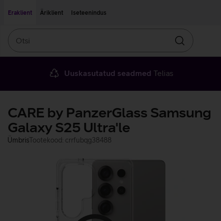
Liigu edasi põhisisu juurde
Ligipääsetavus
Eraklient
Äriklient
Iseteenindus
Otsi
Otsin
Uuskasutatud seadmed
Telias
CARE by PanzerGlass Samsung
Galaxy S25 Ultra'le
Ümbris
Tootekood: crrfubqg38488