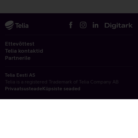
Ettevõttest
Telia kontaktid
Partnerile
Telia Eesti AS
Telia is a registered Trademark of Telia Company AB
Privaatsusteade
Küpsiste seaded