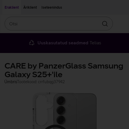
Liigu edasi põhisisu juurde
Ligipääsetavus
Eraklient
Äriklient
Iseteenindus
Otsi
Otsin
Uuskasutatud seadmed
Telias
CARE by PanzerGlass Samsung
Galaxy S25+'ile
Ümbris
Tootekood: crrfubqg37942