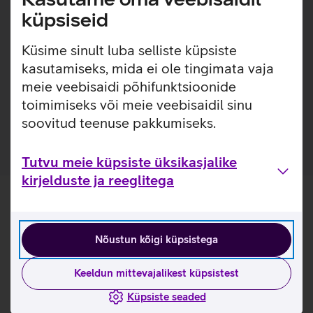
lihtsaks. Ümbrisega on võimalik kasutada Qi juhtmevaba
küpsiseid
laadimist ilma seda eemaldamata. Lisaks saab ümbrise
tagaküljele mugavalt kinnitada ka rahatasku.
Küsime sinult luba selliste küpsiste
Ümbris, mis ei muuda värvi ega muutu kollaseks. 1-
kasutamiseks, mida ei ole tingimata vaja
aastane garantii tootja poolt.
meie veebisaidi põhifunktsioonide
Ümbris on valmistatud 100% taaskasutatud
toimimiseks või meie veebisaidil sinu
materjalidest.
soovitud teenuse pakkumiseks.
Tutvu meie küpsiste üksikasjalike
kirjelduste ja reeglitega
Nõustun kõigi küpsistega
Keeldun mittevajalikest küpsistest
Küpsiste seaded