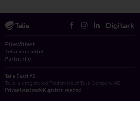
Ettevõttest
Telia kontaktid
Partnerile
Telia Eesti AS
Telia is a registered Trademark of Telia Company AB
Privaatsusteade
Küpsiste seaded