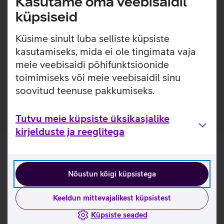
Lisainfo
Kasutame oma veebisaidil
Õhuke silikoonümbris annab sinu telefonile lisakaitsekihi
küpsiseid
jättes nähtavale seadme disaini. KEY pehmest silikoonist
värvilised ümbrised on kaetud pehmema silikooniga, et
Küsime sinult luba selliste küpsiste
tagada telefoni parem haare ja kaitse kriimustuste eest.
kasutamiseks, mida ei ole tingimata vaja
Lisaks on ümbrise materjalina kasutatud antibakteriaalseid
ühendeid, mis on tõhusad ka COVID-19 viirusele.
meie veebisaidi põhifunktsioonide
Antibakteriaalne ümbris aitab tagada sinu telefoni
toimimiseks või meie veebisaidil sinu
pindadel igapäevase hügieeni.
soovitud teenuse pakkumiseks.
Tutvu meie küpsiste üksikasjalike
kirjelduste ja reeglitega
Nõustun kõigi küpsistega
Keeldun mittevajalikest küpsistest
Küpsiste seaded