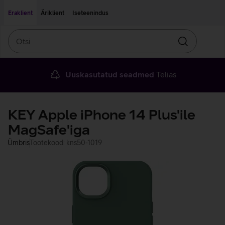
Liigu edasi põhisisu juurde
Ligipääsetavus
Eraklient
Äriklient
Iseteenindus
Otsi
Otsin
Uuskasutatud seadmed
Telias
KEY Apple iPhone 14 Plus'ile
MagSafe'iga
Ümbris
Tootekood: kns50-1019