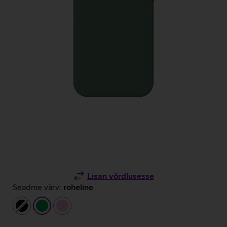
Lisan võrdlusesse
Seadme värv:
roheline
must
roheline
heleroosa