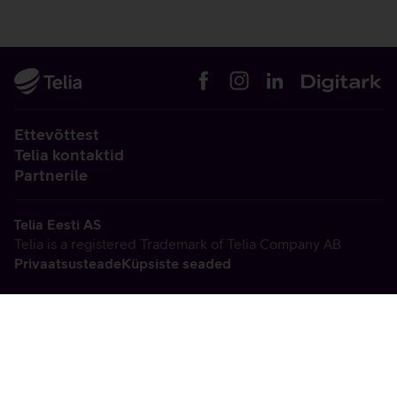
Ettevõttest
Telia kontaktid
Partnerile
Telia Eesti AS
Telia is a registered Trademark of Telia Company AB
Privaatsusteade
Küpsiste seaded