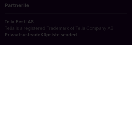
Partnerile
Telia Eesti AS
Telia is a registered Trademark of Telia Company AB
Privaatsusteade
Küpsiste seaded
Vabandame, tekkis
tehniline viga