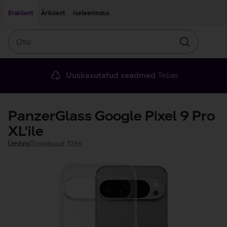
Liigu edasi põhisisu juurde
Ligipääsetavus
Eraklient
Äriklient
Iseteenindus
Otsi
Otsin
Uuskasutatud seadmed
Telias
PanzerGlass Google Pixel 9 Pro
XL'ile
Ümbris
Tootekood: 1266