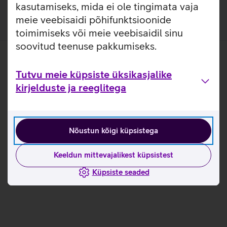
kasutamiseks, mida ei ole tingimata vaja
meie veebisaidi põhifunktsioonide
toimimiseks või meie veebisaidil sinu
soovitud teenuse pakkumiseks.
Tutvu meie küpsiste üksikasjalike
kirjelduste ja reeglitega
Nõustun kõigi küpsistega
Keeldun mittevajalikest küpsistest
Küpsiste seaded