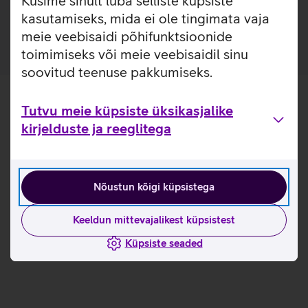
Küsime sinult luba selliste küpsiste
mugavalt kinnitada ka rahatasku.
kasutamiseks, mida ei ole tingimata vaja
meie veebisaidi põhifunktsioonide
toimimiseks või meie veebisaidil sinu
soovitud teenuse pakkumiseks.
Tutvu meie küpsiste üksikasjalike
kirjelduste ja reeglitega
Nõustun kõigi küpsistega
Keeldun mittevajalikest küpsistest
Küpsiste seaded