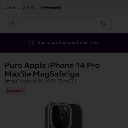
Liigu edasi põhisisu juurde
Ligipääsetavus
Eraklient
Äriklient
Iseteenindus
Otsi
Otsin
Uuskasutatud seadmed
Telias
Puro Apple iPhone 14 Pro
Max'ile MagSafe'iga
Ümbris
Tootekood: IPC14P67LITEMAGTR
Lõpumüük