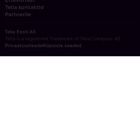
Telia kontaktid
Partnerile
Telia Eesti AS
Telia is a registered Trademark of Telia Company AB
Privaatsusteade
Küpsiste seaded
Vabandame, tekkis