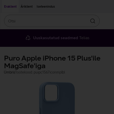
Liigu edasi põhisisu juurde
Ligipääsetavus
Eraklient
Äriklient
Iseteenindus
Otsi
Otsin
Uuskasutatud seadmed
Telias
Puro Apple iPhone 15 Plus'ile
MagSafe'iga
Ümbris
Tootekood: puipc1567iconmplbl