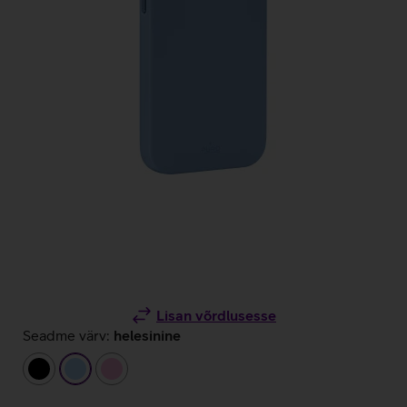
Lisan võrdlusesse
Seadme värv:
helesinine
must
helesinine
heleroosa