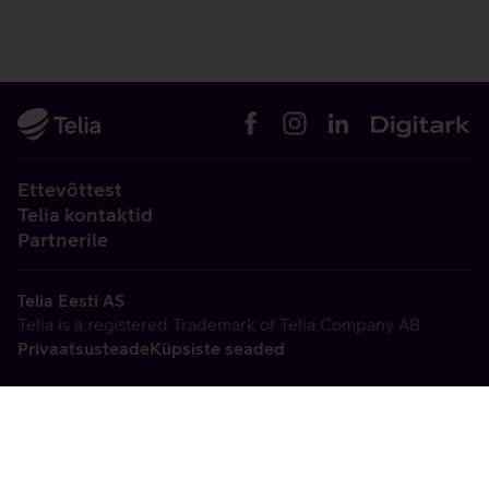
Ettevõttest
Telia kontaktid
Partnerile
Telia Eesti AS
Telia is a registered Trademark of Telia Company AB
Privaatsusteade
Küpsiste seaded