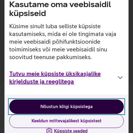
Lisainfo
Kasutame oma veebisaidil
Õhuke, kerge ja lihtsasti kinnitatav ümbris, millel on
sisseehitatud MagSafe magnetid, mis muudavad ümbrise
küpsiseid
kinnitamise ja eemaldamise väga lihtsaks. Ümbrisega on
võimalik kasutada Qi või MagSafe juhtmevaba laadimist
Küsime sinult luba selliste küpsiste
ilma seda eemaldamata. Lisaks saab ümbrise tagaküljele
kasutamiseks, mida ei ole tingimata vaja
mugavalt kinnitada ka rahatasku. Ümbris on mikrofiiber
meie veebisaidi põhifunktsioonide
sisuga, tagamaks telefonile kaitse mikrokriimustuste eest
toimimiseks või meie veebisaidil sinu
juhuks, kui tolm ja mustus satuvad telefoni ja ümbrise
soovitud teenuse pakkumiseks.
vahele.
Tutvu meie küpsiste üksikasjalike
kirjelduste ja reeglitega
Nõustun kõigi küpsistega
Keeldun mittevajalikest küpsistest
Küpsiste seaded