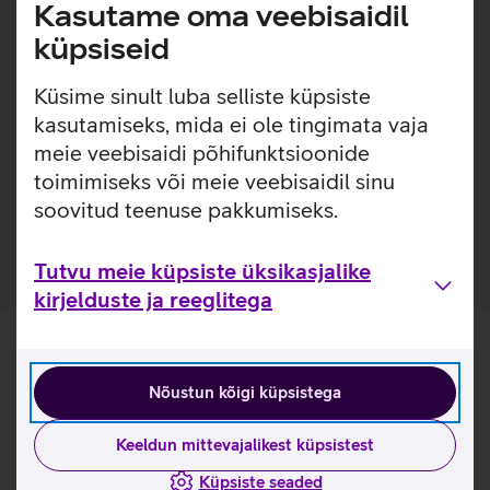
Lisainfo
Kasutame oma veebisaidil
Õhuke, kerge ja lihtsasti kinnitatav ümbris, millel on
sisseehitatud MagSafe magnetid, mis muudavad ümbrise
küpsiseid
kinnitamise ja eemaldamise väga lihtsaks. Ümbrisega on
võimalik kasutada Qi või MagSafe juhtmevaba laadimist
Küsime sinult luba selliste küpsiste
ilma seda eemaldamata. Lisaks saab ümbrise tagaküljele
kasutamiseks, mida ei ole tingimata vaja
mugavalt kinnitada ka rahatasku. Ümbris on mikrofiiber
meie veebisaidi põhifunktsioonide
sisuga, tagamaks telefonile kaitse mikrokriimustuste eest
toimimiseks või meie veebisaidil sinu
juhuks, kui tolm ja mustus satuvad telefoni ja ümbrise
soovitud teenuse pakkumiseks.
vahele.
Tutvu meie küpsiste üksikasjalike
kirjelduste ja reeglitega
Nõustun kõigi küpsistega
Keeldun mittevajalikest küpsistest
Küpsiste seaded