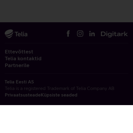
Ettevõttest
Telia kontaktid
Partnerile
Telia Eesti AS
Telia is a registered Trademark of Telia Company AB
Privaatsusteade
Küpsiste seaded