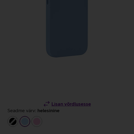
Lisan võrdlusesse
Seadme värv:
helesinine
must
helesinine
heleroosa