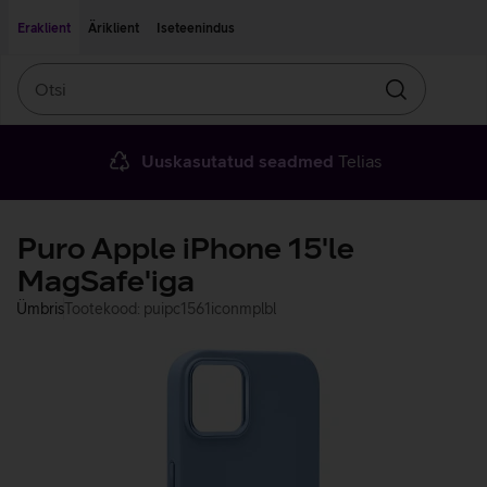
Liigu edasi põhisisu juurde
Ligipääsetavus
Eraklient
Äriklient
Iseteenindus
Otsi
Otsin
Uuskasutatud seadmed
Telias
Puro Apple iPhone 15'le
MagSafe'iga
Ümbris
Tootekood: puipc1561iconmplbl