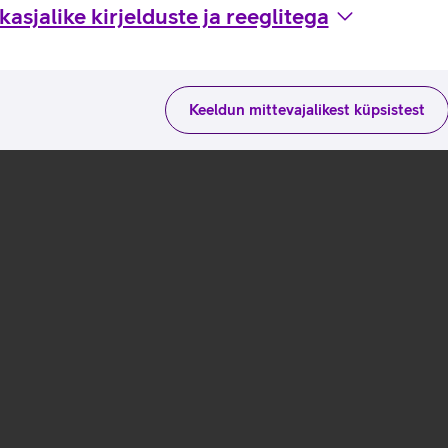
asjalike kirjelduste ja reeglitega
Keeldun mittevajalikest küpsistest