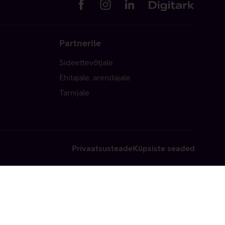
Partnerile
Sideettevõtjale
Ehitajale, arendajale
Tarnijale
Privaatsusteade
Küpsiste seaded