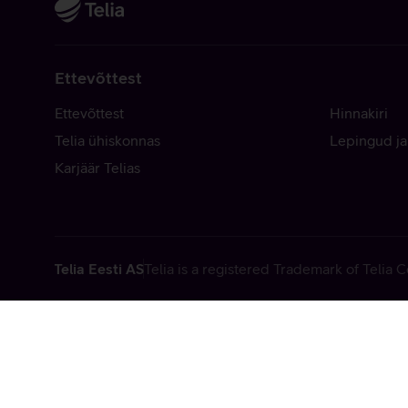
Ettevõttest
Ettevõttest
Hinnakiri
Telia ühiskonnas
Lepingud ja
Karjäär Telias
Telia Eesti AS
Telia is a registered Trademark of Telia