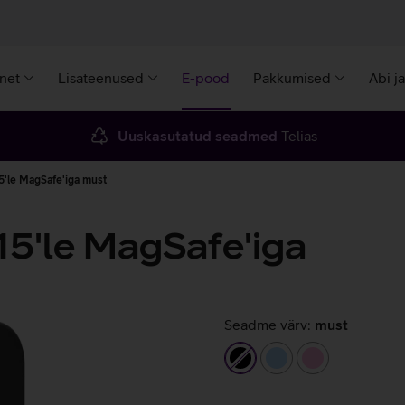
rnet
Lisateenused
E-pood
Pakkumised
Abi j
Uuskasutatud seadmed
Telias
5'le MagSafe'iga must
15'le MagSafe'iga
Seadme värv:
must
must
helesinine
heleroosa