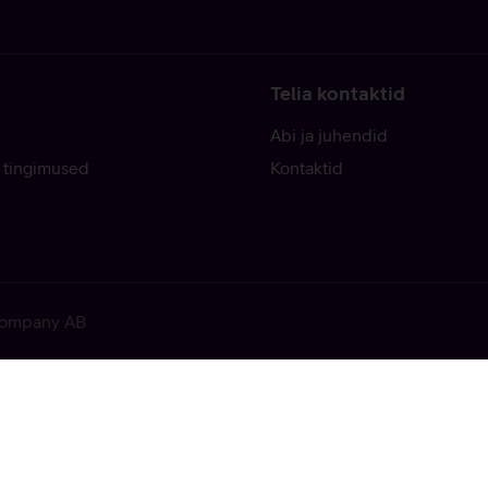
Telia kontaktid
Abi ja juhendid
 tingimused
Kontaktid
 Company AB