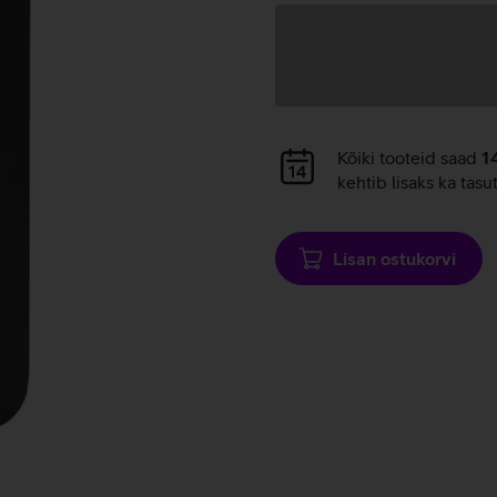
Andmete
laadimine
Andmete
Kõiki tooteid saad
1
laadimine
kehtib lisaks ka tasu
Lisan ostukorvi