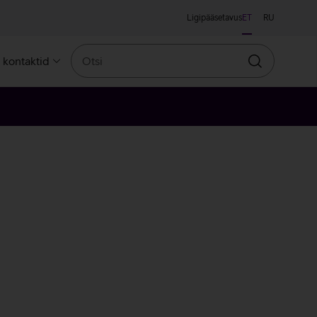
Ligipääsetavus
ET
RU
Otsi
a kontaktid
Otsin