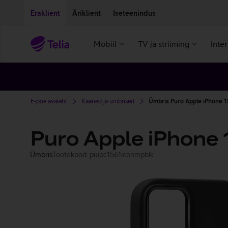
Liigu edasi põhisisu juurde
Ligipääsetavus
Eraklient
Äriklient
Iseteenindus
Mobiil
TV ja striiming
Inte
E-poe avaleht
Kaaned ja ümbrised
Ümbris Puro Apple iPhone 1
Puro Apple iPhone 
Ümbris
Tootekood: puipc1561iconmpblk