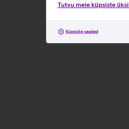
Tutvu meie küpsiste üksik
Küpsiste seaded