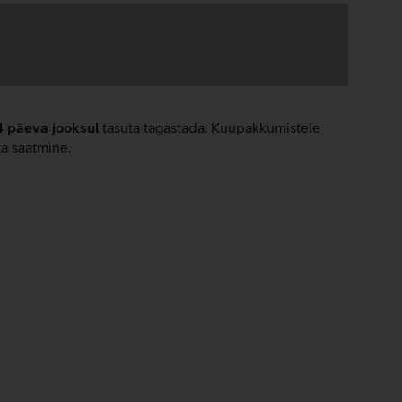
4 päeva jooksul
tasuta tagastada. Kuupakkumistele
ta saatmine.