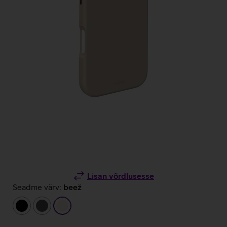
Lisan võrdlusesse
Seadme värv:
beež
must
tumehall
beež