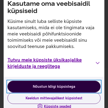
Lisainfo
Kasutame oma veebisaidil
Õhuke, kerge ja lihtsasti kinnitatav ümbris, millel on
sisseehitatud MagSafe magnetid, mis muudavad ümbrise
küpsiseid
kinnitamise ja eemaldamise väga lihtsaks. Ümbrisega on
võimalik kasutada Qi või MagSafe juhtmevaba laadimist
Küsime sinult luba selliste küpsiste
ilma seda eemaldamata. Lisaks saab ümbrise tagaküljele
kasutamiseks, mida ei ole tingimata vaja
mugavalt kinnitada ka rahatasku. Ümbris on mikrofiiber
meie veebisaidi põhifunktsioonide
sisuga, tagamaks telefonile kaitse mikrokriimustuste eest
toimimiseks või meie veebisaidil sinu
juhuks, kui tolm ja mustus satuvad telefoni ja ümbrise
soovitud teenuse pakkumiseks.
vahele.
Tutvu meie küpsiste üksikasjalike
kirjelduste ja reeglitega
Nõustun kõigi küpsistega
Keeldun mittevajalikest küpsistest
Küpsiste seaded