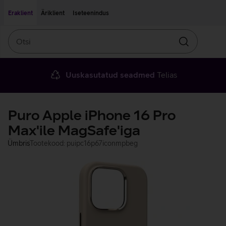
Liigu edasi põhisisu juurde
Ligipääsetavus
Eraklient
Äriklient
Iseteenindus
Otsi
Otsin
Uuskasutatud seadmed
Telias
Puro Apple iPhone 16 Pro
Max'ile MagSafe'iga
Ümbris
Tootekood: puipc16p67iconmpbeg