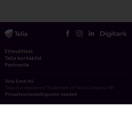
Ettevõttest
Telia kontaktid
Partnerile
Telia Eesti AS
Telia is a registered Trademark of Telia Company AB
Privaatsusteade
Küpsiste seaded