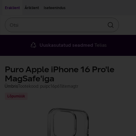
Liigu edasi põhisisu juurde
Ligipääsetavus
Eraklient
Äriklient
Iseteenindus
Otsi
Otsin
Uuskasutatud seadmed
Telias
Puro Apple iPhone 16 Pro'le
MagSafe'iga
Ümbris
Tootekood: puipc16p61litemagtr
Lõpumüük