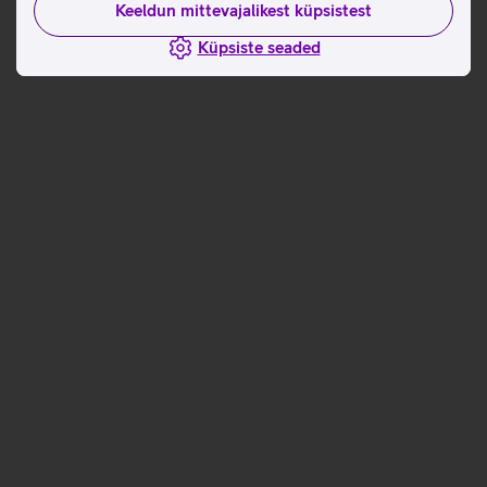
Keeldun mittevajalikest küpsistest
Küpsiste seaded