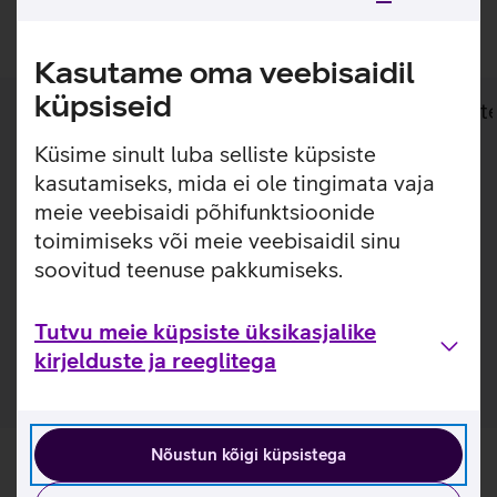
Lisan ostukorvi
Kasutame oma veebisaidil
küpsiseid
Lisainfo
Tehnilised andmed
Toot
Küsime sinult luba selliste küpsiste
kasutamiseks, mida ei ole tingimata vaja
Lisainfo
Õhuke, kerge ja lihtsasti kinnitatav ümbris, millel on
meie veebisaidi põhifunktsioonide
sisseehitatud MagSafe magnetid, mis muudavad ümbrise
toimimiseks või meie veebisaidil sinu
kinnitamise ja eemaldamise väga lihtsaks. Ümbrisega on
soovitud teenuse pakkumiseks.
võimalik kasutada Qi või MagSafe juhtmevaba laadimist
ilma seda eemaldamata. Lisaks saab ümbrise tagaküljele
mugavalt kinnitada ka rahatasku.
Tutvu meie küpsiste üksikasjalike
kirjelduste ja reeglitega
Nõustun kõigi küpsistega