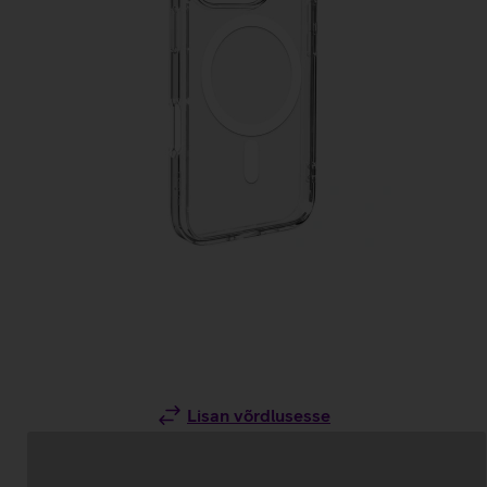
Lisan võrdlusesse