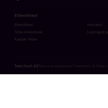
Ettevõttest
Ettevõttest
Hinnakiri
Telia ühiskonnas
Lepingud ja
Karjäär Telias
Telia Eesti AS
Telia is a registered Trademark of Telia