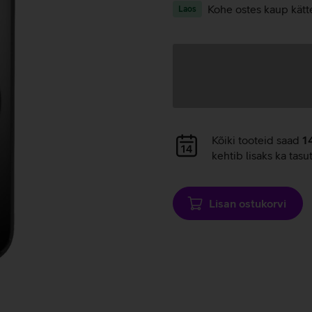
Kohe ostes kaup kätt
Laos
Andmete
laadimine
Andmete
Kõiki tooteid saad
1
laadimine
kehtib lisaks ka tasu
Lisan ostukorvi