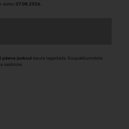
e alates
07.08.2026
.
4 päeva jooksul
tasuta tagastada. Kuupakkumistele
ta saatmine.