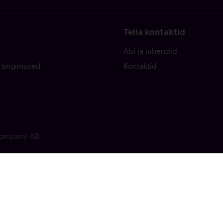
Telia kontaktid
Abi ja juhendid
 tingimused
Kontaktid
 Company AB