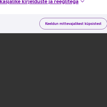
asjalike kirjelduste ja reeglitega
Keeldun mittevajalikest küpsistest