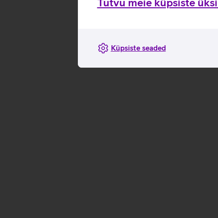
Tutvu meie küpsiste üksik
Küpsiste seaded