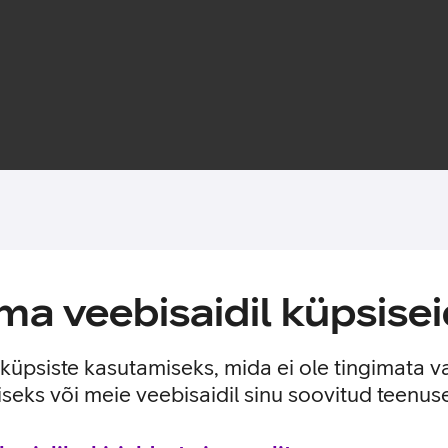
Toote saadavus
a veebisaidil küpsisei
n sisseehitatud MagSafe magnetid, mis muudavad ümbrise kinnitam
 ilma seda eemaldamata. Lisaks saab ümbrise tagaküljele mugava
e küpsiste kasutamiseks, mida ei ole tingimata v
seks või meie veebisaidil sinu soovitud teenu