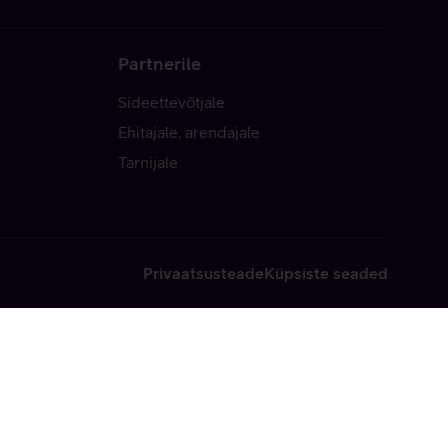
Partnerile
Sideettevõtjale
Ehitajale, arendajale
Tarnijale
Privaatsusteade
Küpsiste seaded