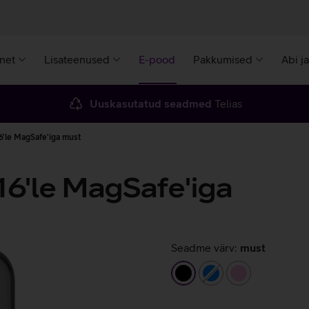
rnet
Lisateenused
E-pood
Pakkumised
Abi j
Uuskasutatud seadmed
Telias
6'le MagSafe'iga must
16'le MagSafe'iga
Seadme värv:
must
must
sinine
heleroosa