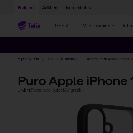
Liigu edasi põhisisu juurde
Ligipääsetavus
Eraklient
Äriklient
Iseteenindus
Mobiil
TV ja striiming
Inte
E-poe avaleht
Kaaned ja ümbrised
Ümbris Puro Apple iPhone 1
Puro Apple iPhone 
Ümbris
Tootekood: puipc1661gradblk