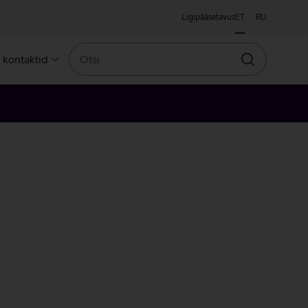
Ligipääsetavus
ET
RU
Otsi
a kontaktid
Otsin