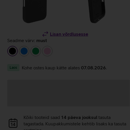
Lisan võrdlusesse
Seadme värv:
must
must
sinine
roheline
heleroosa
Kohe ostes kaup kätte alates
07.08.2026
.
Laos
Andmete
laadimine
Andmete
Kõiki tooteid saad
14 päeva jooksul
tasuta
laadimine
tagastada. Kuupakkumistele kehtib lisaks ka tasuta