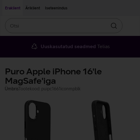
Liigu edasi põhisisu juurde
Ligipääsetavus
Eraklient
Äriklient
Iseteenindus
Otsi
Otsin
Uuskasutatud seadmed
Telias
Puro Apple iPhone 16'le
MagSafe'iga
Ümbris
Tootekood: puipc1661iconmpblk