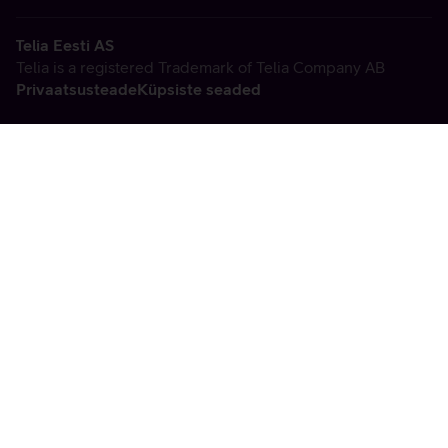
Telia Eesti AS
Telia is a registered Trademark of Telia Company AB
Privaatsusteade
Küpsiste seaded
Vabandame, tekkis
tehniline viga