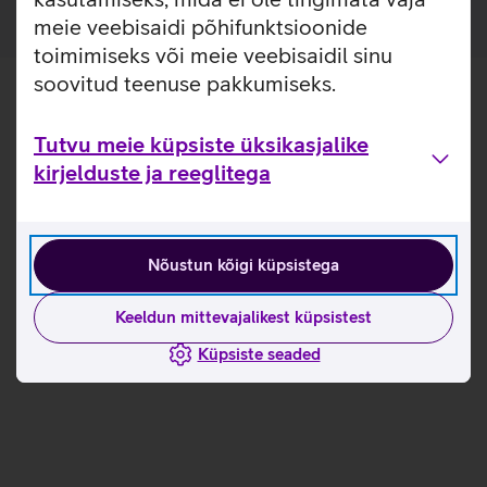
meie veebisaidi põhifunktsioonide
toimimiseks või meie veebisaidil sinu
soovitud teenuse pakkumiseks.
Tutvu meie küpsiste üksikasjalike
kirjelduste ja reeglitega
Nõustun kõigi küpsistega
Keeldun mittevajalikest küpsistest
Küpsiste seaded