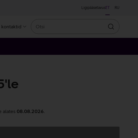
Ligipääsetavus
ET
RU
Otsi
a kontaktid
Otsin
'le
e alates
08.08.2026
.