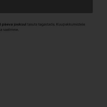
4 päeva jooksul
tasuta tagastada. Kuupakkumistele
ta saatmine.