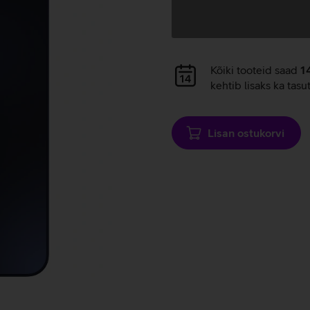
Andmete
laadimine
Andmete
Kõiki tooteid saad
1
laadimine
kehtib lisaks ka tasu
Lisan ostukorvi