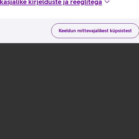
asjalike kirjelduste ja reeglitega
Keeldun mittevajalikest küpsistest