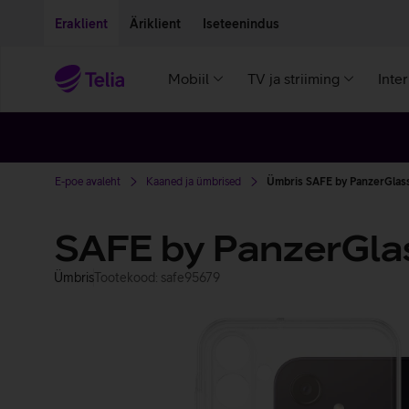
Liigu edasi põhisisu juurde
Ligipääsetavus
Eraklient
Äriklient
Iseteenindus
Mobiil
TV ja striiming
Inte
E-poe avaleht
Kaaned ja ümbrised
Ümbris SAFE by PanzerGlass
SAFE by PanzerGla
Ümbris
Tootekood: safe95679