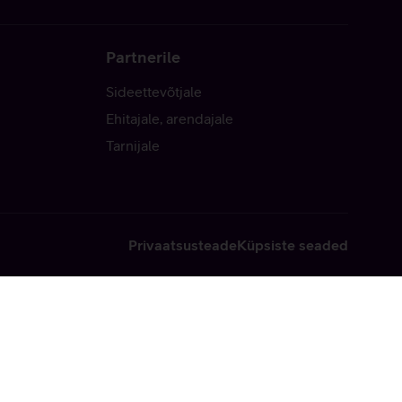
Partnerile
Sideettevõtjale
Ehitajale, arendajale
Tarnijale
Privaatsusteade
Küpsiste seaded