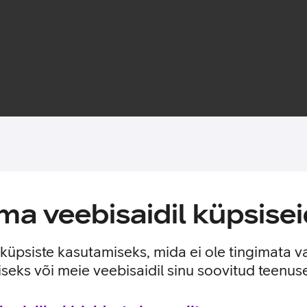
Toote saadavus
a veebisaidil küpsisei
lse kaitse sinu telefonile. Ümbris sobitub ideaalselt ümber tel
tega.
e küpsiste kasutamiseks, mida ei ole tingimata v
seks või meie veebisaidil sinu soovitud teenu