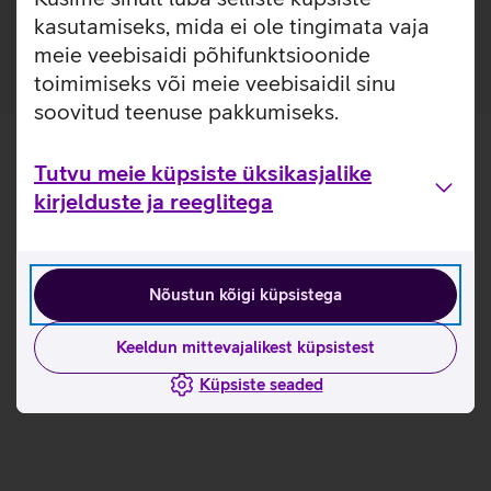
laadijatega.
kasutamiseks, mida ei ole tingimata vaja
meie veebisaidi põhifunktsioonide
toimimiseks või meie veebisaidil sinu
soovitud teenuse pakkumiseks.
Tutvu meie küpsiste üksikasjalike
kirjelduste ja reeglitega
Nõustun kõigi küpsistega
Keeldun mittevajalikest küpsistest
Küpsiste seaded