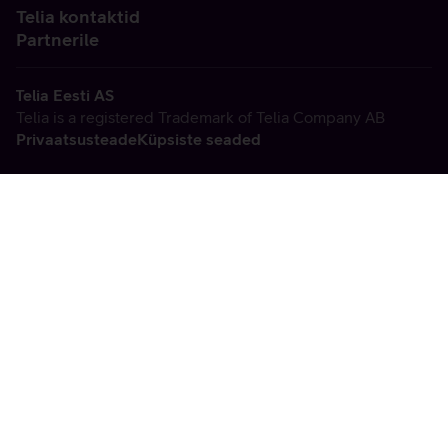
Telia kontaktid
Partnerile
Telia Eesti AS
Telia is a registered Trademark of Telia Company AB
Privaatsusteade
Küpsiste seaded
Vabandame, tekkis