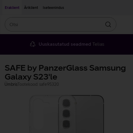
Liigu edasi põhisisu juurde
Ligipääsetavus
Eraklient
Äriklient
Iseteenindus
Otsi
Otsin
Uuskasutatud seadmed
Telias
SAFE by PanzerGlass Samsung
Galaxy S23'le
Ümbris
Tootekood: safe95320