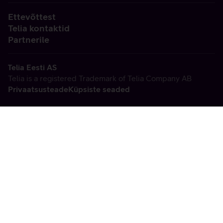
Ettevõttest
Telia kontaktid
Partnerile
Telia Eesti AS
Telia is a registered Trademark of Telia Company AB
Privaatsusteade
Küpsiste seaded