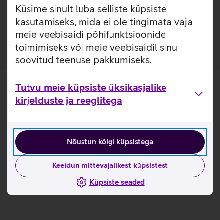
materjalist, et kaitsta sinu telefoni igapäevaste kriimustuste
Küsime sinult luba selliste küpsiste
ja kukkumiste eest. Kaitseümbrise materjal annab
kasutamiseks, mida ei ole tingimata vaja
paindlikkuse selle hõlpsaks eemaldamiseks.
meie veebisaidi põhifunktsioonide
toimimiseks või meie veebisaidil sinu
soovitud teenuse pakkumiseks.
Tutvu meie küpsiste üksikasjalike
kirjelduste ja reeglitega
Nõustun kõigi küpsistega
Keeldun mittevajalikest küpsistest
Küpsiste seaded