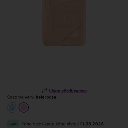
Lisan võrdlusesse
Seadme värv:
heleroosa
helesinine
heleroosa
Kohe ostes kaup kätte alates
11.08.2026
.
Laos