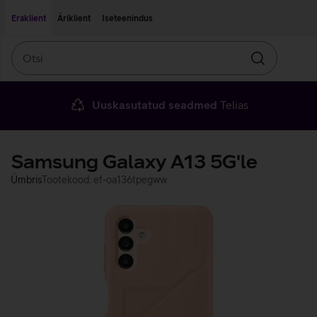
Liigu edasi põhisisu juurde
Ligipääsetavus
Eraklient
Äriklient
Iseteenindus
Otsi
Otsin
Uuskasutatud seadmed
Telias
Samsung Galaxy A13 5G'le
Ümbris
Tootekood: ef-oa136tpegww