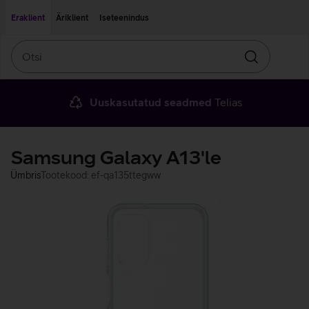
Liigu edasi põhisisu juurde
Ligipääsetavus
Eraklient
Äriklient
Iseteenindus
Otsi
Otsin
Uuskasutatud seadmed
Telias
Samsung Galaxy A13'le
Ümbris
Tootekood: ef-qa135ttegww