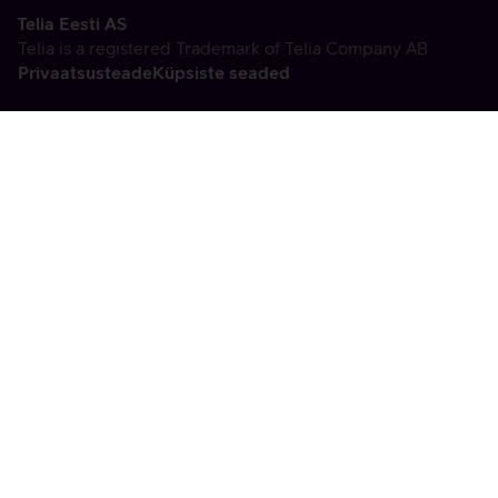
Telia Eesti AS
Telia is a registered Trademark of Telia Company AB
Privaatsusteade
Küpsiste seaded
Vabandame, tekkis
tehniline viga
tx:undefined:ut:null