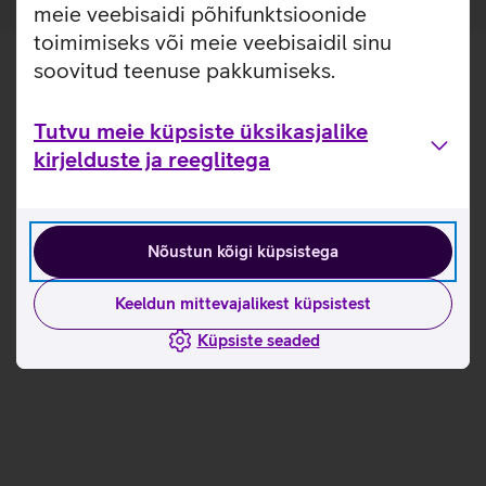
meie veebisaidi põhifunktsioonide
toimimiseks või meie veebisaidil sinu
soovitud teenuse pakkumiseks.
Tutvu meie küpsiste üksikasjalike
kirjelduste ja reeglitega
Nõustun kõigi küpsistega
Keeldun mittevajalikest küpsistest
Küpsiste seaded