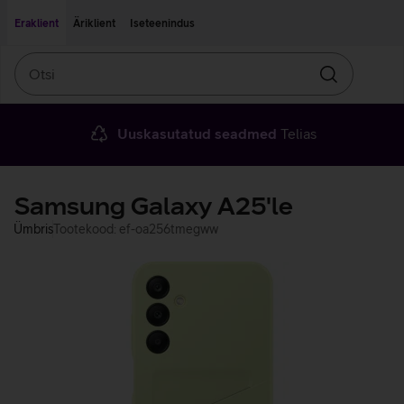
Liigu edasi põhisisu juurde
Ligipääsetavus
Eraklient
Äriklient
Iseteenindus
Otsi
Otsin
Uuskasutatud seadmed
Telias
Samsung Galaxy A25'le
Ümbris
Tootekood: ef-oa256tmegww