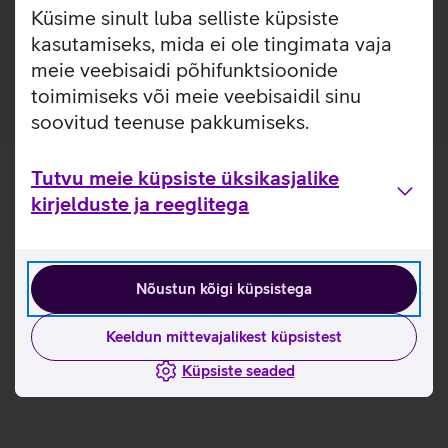
TPU materjalist, et kaitsta sinu telefoni igapäevaste
Küsime sinult luba selliste küpsiste
kriimustuste ja kukkumiste eest. Kaitseümbrise materjal
kasutamiseks, mida ei ole tingimata vaja
annab paindlikkuse selle hõlpsaks eemaldamiseks.
meie veebisaidi põhifunktsioonide
toimimiseks või meie veebisaidil sinu
soovitud teenuse pakkumiseks.
Tutvu meie küpsiste üksikasjalike
kirjelduste ja reeglitega
Nõustun kõigi küpsistega
Keeldun mittevajalikest küpsistest
Küpsiste seaded