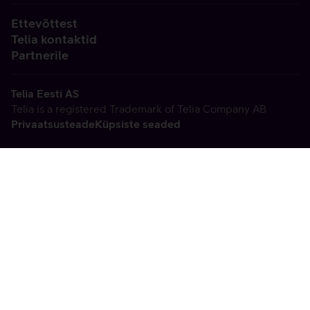
Ettevõttest
Telia kontaktid
Partnerile
Telia Eesti AS
Telia is a registered Trademark of Telia Company AB
Privaatsusteade
Küpsiste seaded