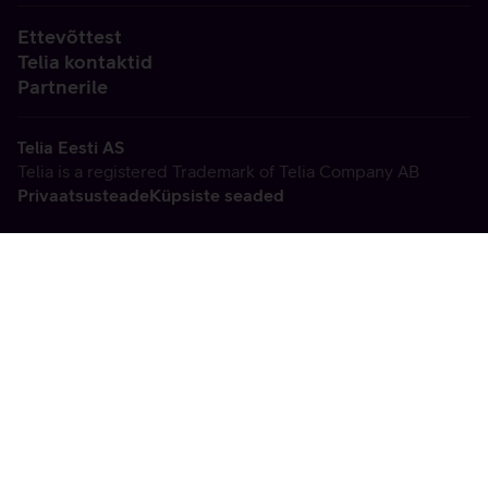
Ettevõttest
Telia kontaktid
Partnerile
Telia Eesti AS
Telia is a registered Trademark of Telia Company AB
Privaatsusteade
Küpsiste seaded