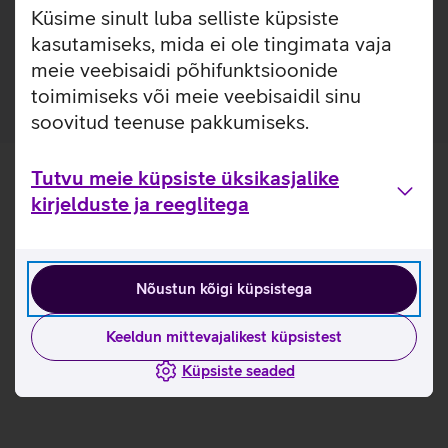
materjalist, et kaitsta sinu telefoni igapäevaste kriimustuste
Küsime sinult luba selliste küpsiste
ja kukkumiste eest. Kaitseümbrise materjal annab
kasutamiseks, mida ei ole tingimata vaja
paindlikkuse selle hõlpsaks eemaldamiseks.
meie veebisaidi põhifunktsioonide
toimimiseks või meie veebisaidil sinu
soovitud teenuse pakkumiseks.
Tutvu meie küpsiste üksikasjalike
kirjelduste ja reeglitega
Nõustun kõigi küpsistega
Keeldun mittevajalikest küpsistest
Küpsiste seaded