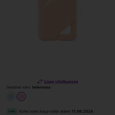
Lisan võrdlusesse
Seadme värv:
heleroosa
helesinine
heleroosa
Kohe ostes kaup kätte alates
11.08.2026
.
Laos