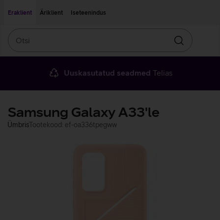
Liigu edasi põhisisu juurde
Ligipääsetavus
Eraklient
Äriklient
Iseteenindus
Otsi
Otsin
Uuskasutatud seadmed
Telias
Samsung Galaxy A33'le
Ümbris
Tootekood: ef-oa336tpegww