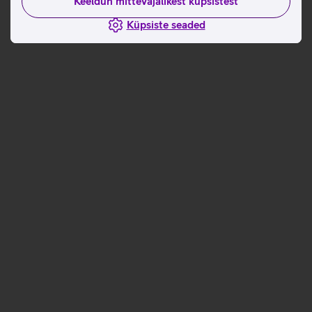
Keeldun mittevajalikest küpsistest
Küpsiste seaded