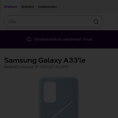
Liigu edasi põhisisu juurde
Ligipääsetavus
Eraklient
Äriklient
Iseteenindus
Otsi
Otsin
Uuskasutatud seadmed
Telias
Samsung Galaxy A33'le
Ümbris
Tootekood: EF-OA336TLEGWW