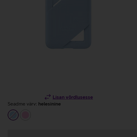
Lisan võrdlusesse
Seadme värv:
helesinine
helesinine
heleroosa