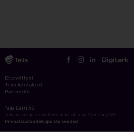
Ettevõttest
Telia kontaktid
Partnerile
Telia Eesti AS
Telia is a registered Trademark of Telia Company AB
Privaatsusteade
Küpsiste seaded