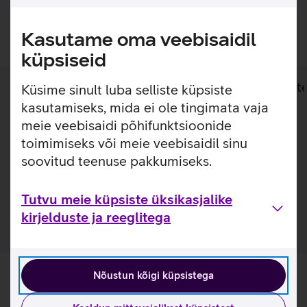
Lisan ostukorvi
Kasutame oma veebisaidil
küpsiseid
Lisainfo
Tehnilised andmed
Toot
Küsime sinult luba selliste küpsiste
kasutamiseks, mida ei ole tingimata vaja
meie veebisaidi põhifunktsioonide
Lisainfo
toimimiseks või meie veebisaidil sinu
Galaxy A33 kaarditaskuga ümbris on valmistatud TPU
soovitud teenuse pakkumiseks.
materjalist, et kaitsta sinu telefoni igapäevaste kriimustuste
ja kukkumiste eest. Kaitseümbrise materjal annab
paindlikkuse selle hõlpsaks eemaldamiseks.
Tutvu meie küpsiste üksikasjalike
kirjelduste ja reeglitega
Nõustun kõigi küpsistega