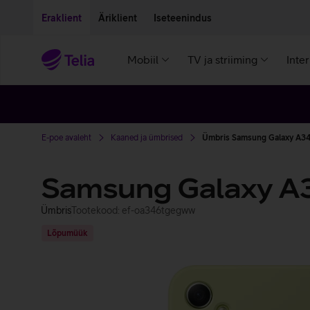
Liigu edasi põhisisu juurde
Ligipääsetavus
Eraklient
Äriklient
Iseteenindus
Mobiil
TV ja striiming
Inte
E-poe avaleht
Kaaned ja ümbrised
Ümbris Samsung Galaxy A34'
Samsung Galaxy A3
Ümbris
Tootekood: ef-oa346tgegww
Lõpumüük