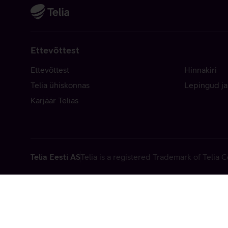
Ettevõttest
Ettevõttest
Hinnakiri
Telia ühiskonnas
Lepingud ja
Karjäär Telias
Telia Eesti AS
Telia is a registered Trademark of Telia