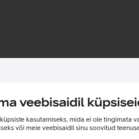
Toote saadavus
a veebisaidil küpsisei
erjalist, et kaitsta sinu telefoni igapäevaste kriimustuste ja k
e küpsiste kasutamiseks, mida ei ole tingimata v
seks või meie veebisaidil sinu soovitud teenu