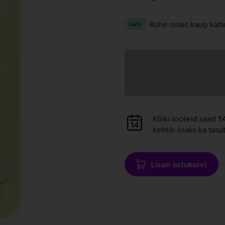
Kohe ostes kaup kätt
Laos
Andmete
laadimine
Andmete
Kõiki tooteid saad
1
laadimine
kehtib lisaks ka tasu
Lisan ostukorvi