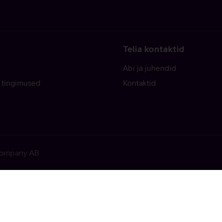
Telia kontaktid
Abi ja juhendid
 tingimused
Kontaktid
 Company AB