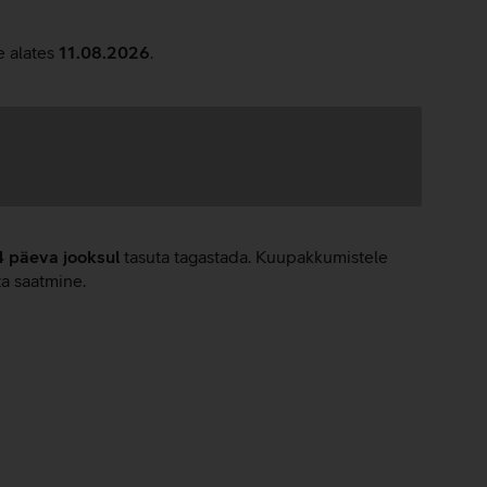
e alates
11.08.2026
.
4 päeva jooksul
tasuta tagastada. Kuupakkumistele
ta saatmine.