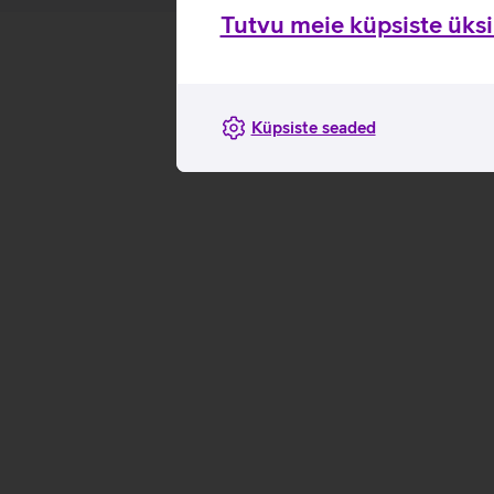
Tutvu meie küpsiste üksik
Küpsiste seaded