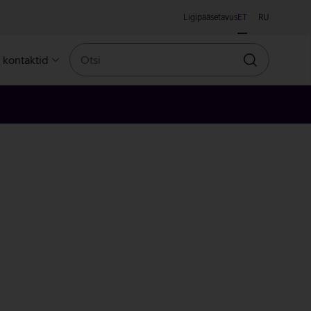
Ligipääsetavus
ET
RU
Otsi
a kontaktid
Otsin