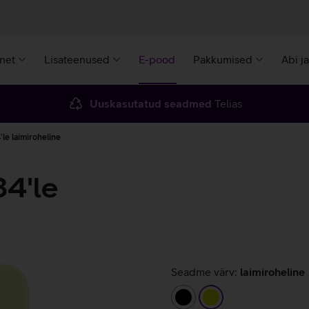
rnet
Lisateenused
E-pood
Pakkumised
Abi j
Uuskasutatud seadmed
Telias
le laimiroheline
4'le
Seadme värv:
laimiroheline
must
laimiroheline