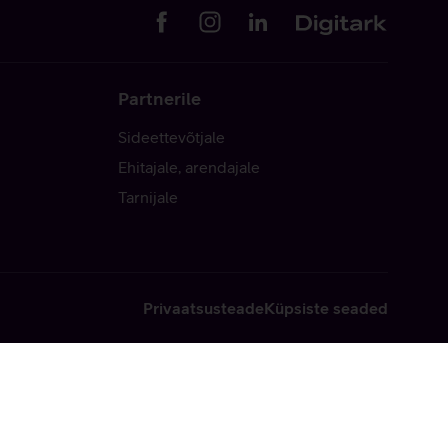
Partnerile
Sideettevõtjale
Ehitajale, arendajale
Tarnijale
Privaatsusteade
Küpsiste seaded