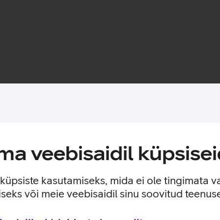
Toote saadavus
a veebisaidil küpsisei
 TPU materjalist, et kaitsta sinu telefoni igapäevaste kriimust
e küpsiste kasutamiseks, mida ei ole tingimata v
seks või meie veebisaidil sinu soovitud teenu