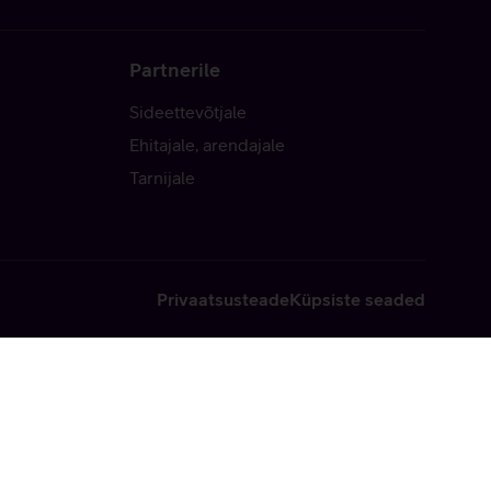
Partnerile
Sideettevõtjale
Ehitajale, arendajale
Tarnijale
Privaatsusteade
Küpsiste seaded