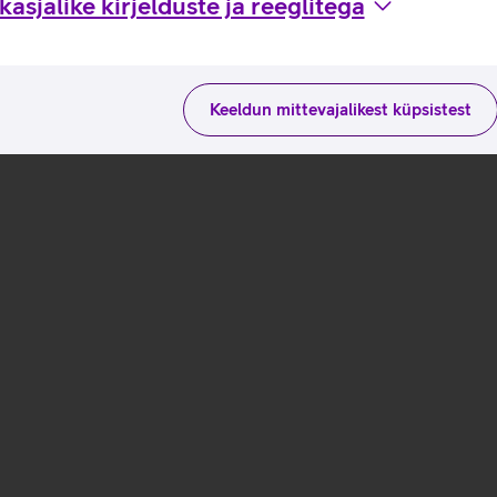
asjalike kirjelduste ja reeglitega
Keeldun mittevajalikest küpsistest