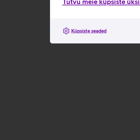
Tutvu meie küpsiste üksik
Küpsiste seaded