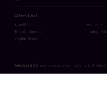
Ettevõttest
Ettevõttest
Hinnakiri
Telia ühiskonnas
Lepingud ja
Karjäär Telias
Telia Eesti AS
Telia is a registered Trademark of Telia