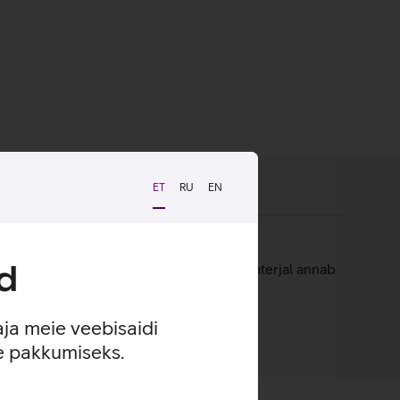
ET
RU
EN
d
uste ja kukkumiste eest. Kaitseümbrise materjal annab
aja meie veebisaidi
se pakkumiseks.