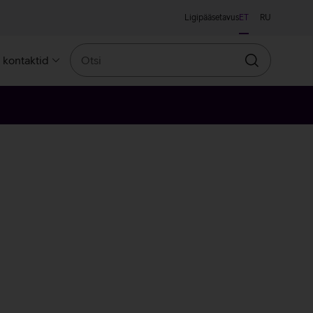
Ligipääsetavus
ET
RU
Otsi
a kontaktid
Otsin