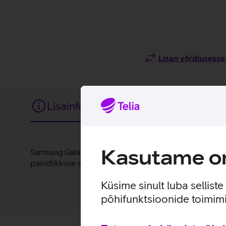
Lisan võrdlusesse
Lisainfo
Tehnilised andmed
Lisainfo
Kasutame om
Samsung Galaxy A35 kaarditaskuga ümbris on valmistatud
paindlikkuse selle hõlpsaks eemaldamiseks.
Küsime sinult luba sellist
põhifunktsioonide toimimi