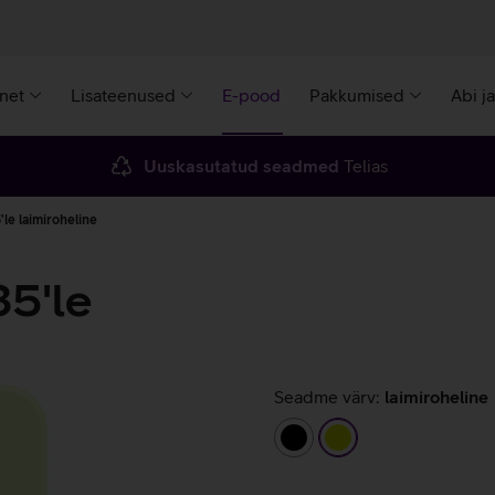
rnet
Lisateenused
E-pood
Pakkumised
Abi j
Uuskasutatud seadmed
Telias
le laimiroheline
5'le
Seadme värv:
laimiroheline
must
laimiroheline