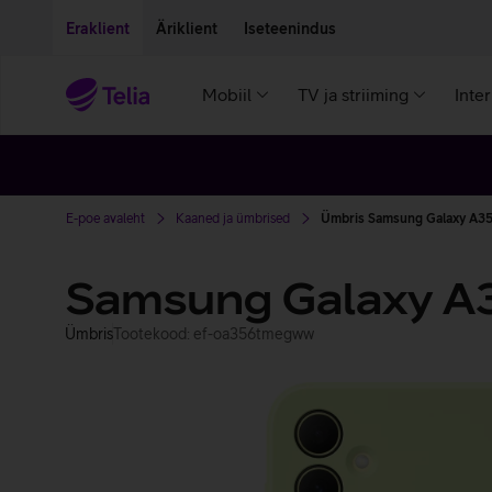
Liigu edasi põhisisu juurde
Ligipääsetavus
Eraklient
Äriklient
Iseteenindus
Mobiil
TV ja striiming
Inte
E-poe avaleht
Kaaned ja ümbrised
Ümbris Samsung Galaxy A35'
Samsung Galaxy A3
Ümbris
Tootekood: ef-oa356tmegww