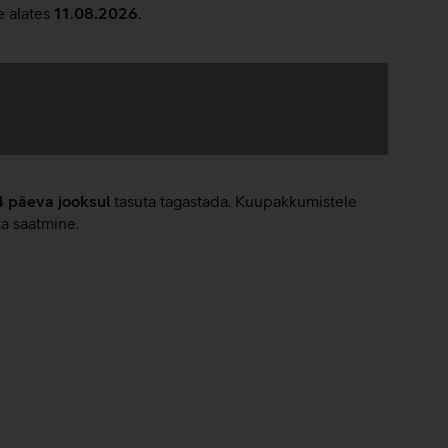
e alates
11.08.2026
.
4 päeva jooksul
tasuta tagastada. Kuupakkumistele
ta saatmine.