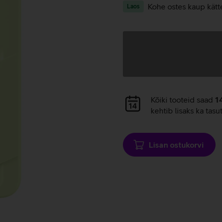
Kohe ostes kaup kätt
Laos
Andmete
laadimine
Andmete
Kõiki tooteid saad
1
laadimine
kehtib lisaks ka tasu
Lisan ostukorvi