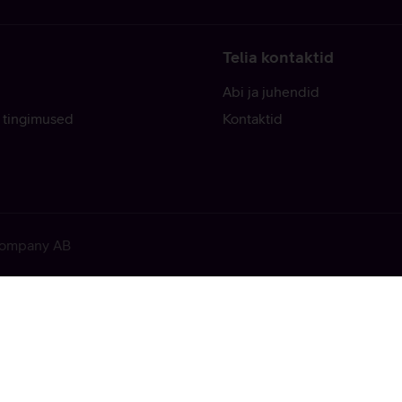
Telia kontaktid
Abi ja juhendid
 tingimused
Kontaktid
 Company AB